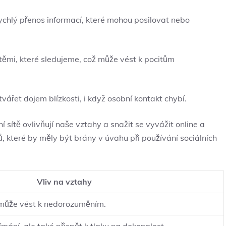
rychlý přenos informací, které mohou posilovat⁢ nebo
těmi, které sledujeme, což může vést k pocitům
řet dojem blízkosti,⁤ i ​když osobní kontakt chybí.
​ sítě ovlivňují ‍naše vztahy a snažit se‍ vyvážit online a
, ⁢které by‌ měly⁢ být brány ‍v úvahu při používání sociálních
Vliv na vztahy
může vést k‌ nedorozuměním.