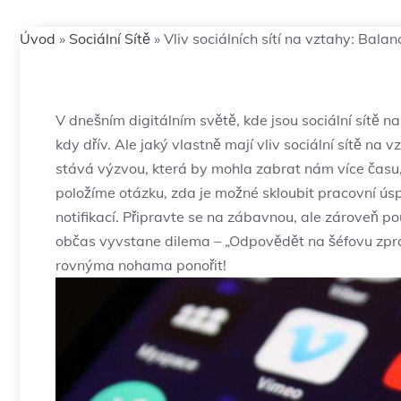
Úvod
»
Sociální Sítě
»
Vliv sociálních sítí na vztahy: Bala
V⁣ dnešním digitálním světě, kde jsou sociální sítě n
kdy dřív. Ale ⁢jaký vlastně mají vliv sociální sítě na
stává výzvou, která by mohla zabrat nám více ‌času, 
položíme ‌otázku, zda ⁤je ⁢možné‍ skloubit pracovní ús
notifikací. Připravte se na ​zábavnou, ale ⁢zároveň‍ 
občas vyvstane dilema –‍ „Odpovědět na šéfovu zpr
rovnýma nohama ponořit!