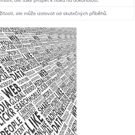
ímání, ale také přispět k tlaku‌ na dokonalost.
žitosti, ale může izolovat od skutečných příběhů.