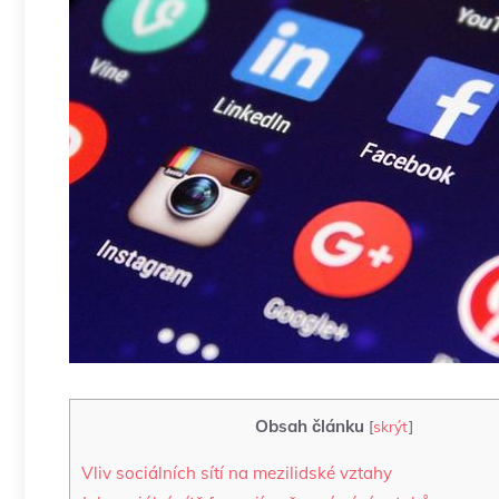
Obsah článku
[
skrýt
]
Vliv sociálních sítí na mezilidské vztahy