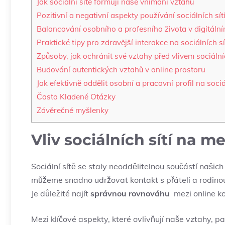
Jak sociální sítě formují naše vnímání vztahů
Pozitivní a negativní aspekty používání sociálních​ sít
Balancování osobního a profesního života v digitáln
Praktické tipy‌ pro zdravější interakce na sociálních‌ sí
Způsoby, jak ochránit své vztahy před vlivem sociáln
Budování autentických vztahů v online prostoru
Jak ‍efektivně oddělit osobní⁣ a pracovní profil na‌ soci
Často‍ Kladené ⁣Otázky
Závěrečné‍ myšlenky
Vliv sociálních sítí na m
Sociální sítě se staly neoddělitelnou součástí našic
můžeme snadno udržovat kontakt s přáteli a⁤ rodinou
Je důležité najít‌
správnou rovnováhu
⁣ mezi ⁣online 
Mezi klíčové aspekty, které ovlivňují naše vztahy, ⁣pat