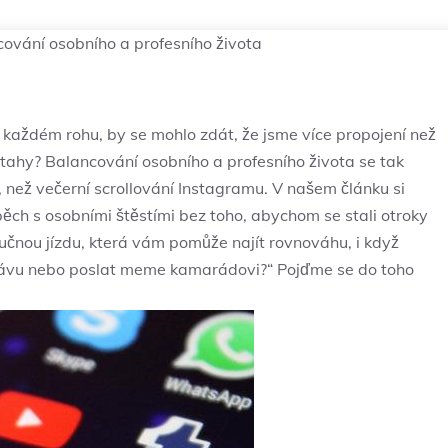
ncování osobního a profesního života
a každém rohu,‌ by se mohlo ‌zdát, že jsme více propojení než
 vztahy? Balancování osobního a ⁢profesního života se tak
než večerní⁣ scrollování Instagramu. V našem článku⁢ si
pěch s​ osobními štěstími bez ⁤toho,‌ abychom se stali otroky
poučnou jízdu, ​která vám pomůže najít rovnováhu, i když
ávu nebo‌ poslat meme kamarádovi?“ ​Pojďme se do toho