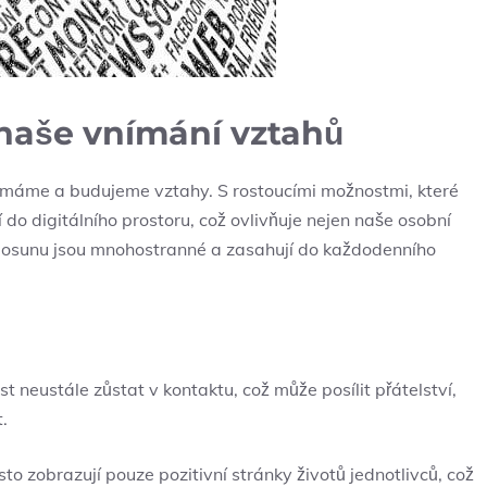
í naše vnímání vztahů
 vnímáme a budujeme vztahy.⁢ S rostoucími ​možnostmi, které⁣
 do​ digitálního prostoru, což ovlivňuje ‍nejen naše osobní
 posunu jsou mnohostranné a ​zasahují do každodenního
t neustále zůstat v kontaktu, což může posílit přátelství,​
.
asto zobrazují​ pouze pozitivní stránky životů jednotlivců, ‌což