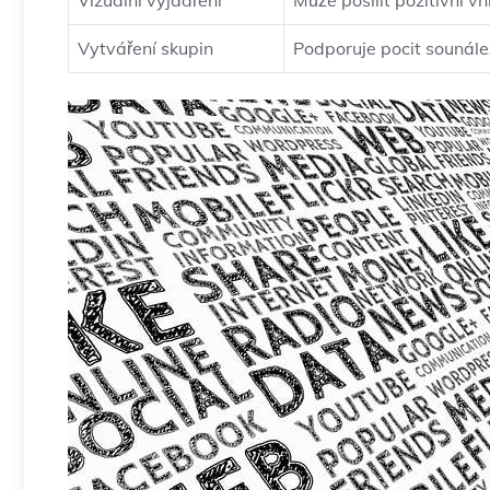
Vizuální‌ vyjádření
Může posílit pozitivní vn
Vytváření skupin
Podporuje pocit⁢ sounále