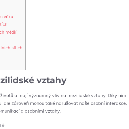
í
ím věku
tích
ích médií
álních sítích
ezilidské vztahy
h životů a mají významný vliv na mezilidské vztahy. ⁣Díky nim
, ale zároveň⁢ mohou také narušovat naše ‍osobní interakce.
komunikací a osobními‍ vztahy.
ří: