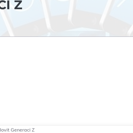
I Z
slovit Generaci Z