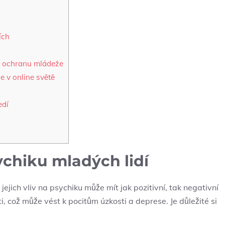
ích
ro ochranu mládeže
 v ⁢online světě
edí
sychiku mladých lidí
 a jejich vliv na psychiku může mít jak ‌pozitivní, tak negativní
, což může⁤ vést k pocitům ‍úzkosti a⁣ deprese. Je‌ důležité si