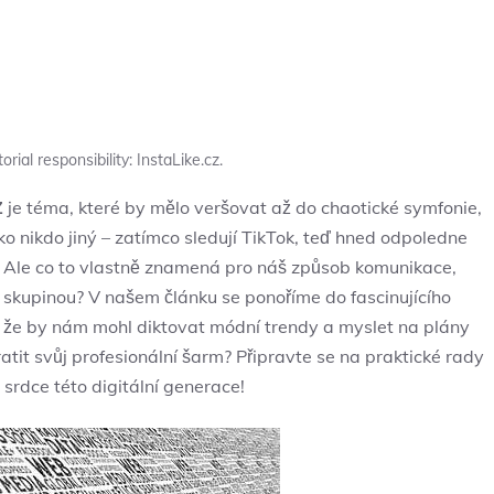
orial responsibility: InstaLike.cz.
Z
je téma, ⁢které by mělo veršovat až⁣ do chaotické symfonie,
o nikdo ⁤jiný – ‌zatímco ​sledují TikTok, teď hned odpoledne
ch. Ale co to vlastně znamená pro náš způsob komunikace,
ou skupinou? V našem článku se ponoříme do fascinujícího
ý, že by nám‌ mohl diktovat módní ⁣trendy a myslet​ na plány
ratit⁣ svůj profesionální šarm? Připravte se na praktické rady
srdce této digitální generace!