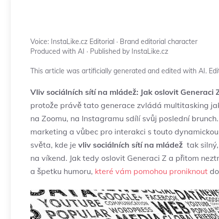
Voice: InstaLike.cz Editorial · Brand editorial character
Produced with AI · Published by InstaLike.cz
This article was artificially generated and edited with AI. Edit
Vliv sociálních sítí na ⁣mládež: Jak oslovit Generaci 
protože právě tato generace ​zvládá ⁤multitasking jak
‌na Zoomu, na Instagramu sdílí ⁣svůj poslední ⁣brun
marketing​ a vůbec⁢ pro interakci⁣ s touto dynamick
světa, kde je
vliv sociálních sítí⁣ na mládež
‌ tak siln
na⁣ víkend. Jak⁤ tedy oslovit Generaci Z a přitom nezt
a špetku humoru,
které vám pomohou proniknout
do 