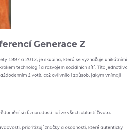
erencí Generace ⁣Z
 lety ⁤1997 a 2012, je skupina, která se vyznačuje unikátními
m ‍technologií a ⁣rozvojem sociálních sítí. Tito ⁤jednotlivci
⁣každodenním životě, což⁣ ovlivnilo ⁣i způsob,​ jakým‍ vnímají
ědomění ‌si různorodosti lidí ze všech oblastí života.
dovosti, prioritizují značky ‌a osobnosti, které⁤ autenticky