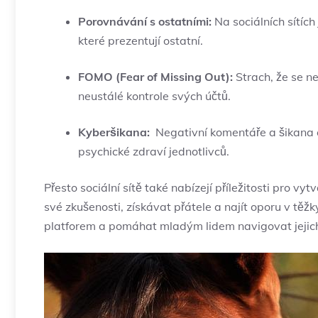
Porovnávání s ostatními:
⁣Na​ sociálních sítí
které prezentují ⁣ostatní.
FOMO (Fear of Missing Out):
Strach, že se ne
neustálé kontrole svých účtů.
Kyberšikana:
​ Negativní komentáře⁤ a ⁢šikana 
psychické zdraví ‌jednotlivců.
Přesto sociální sítě také nabízejí příležitosti pro vy
své‌ zkušenosti, ‍získávat přátele ‌a najít oporu v tě
platforem a⁣ pomáhat mladým lidem‍ navigovat ​jeji