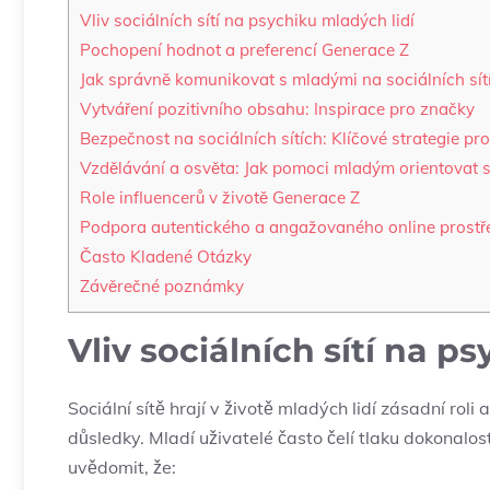
Vliv ​sociálních sítí na psychiku mladých lidí
Pochopení hodnot a preferencí Generace ⁣Z
Jak ​správně komunikovat‍ s mladými na sociálních ‌sít
Vytváření pozitivního obsahu: Inspirace ​pro značky
Bezpečnost na ‍sociálních sítích: Klíčové strategie p
Vzdělávání a osvěta: Jak pomoci‌ mladým orientovat ​se
Role influencerů v životě Generace⁤ Z
Podpora autentického a angažovaného⁣ online prostř
Často Kladené Otázky
Závěrečné poznámky
Vliv ​sociálních sítí na p
Sociální sítě ‌hrají⁤ v životě⁣ mladých lidí zásadní roli
důsledky. Mladí uživatelé‍ často čelí ⁤tlaku dokonalosti
uvědomit, že: