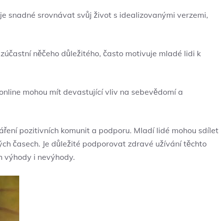
ch je snadné srovnávat svůj život s idealizovanými‌ verzemi,
zúčastní něčeho⁤ důležitého, často motivuje mladé lidi k
‌online ​mohou mít devastující vliv ‍na ⁢sebevědomí a
tváření pozitivních komunit a podporu. Mladí⁢ lidé ⁢mohou sdílet
žkých časech. Je⁤ důležité podporovat zdravé užívání těchto
ch výhody i nevýhody.