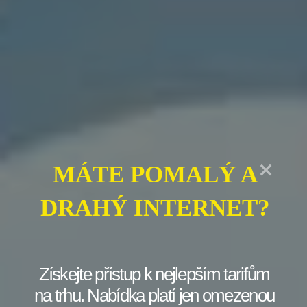
MÁTE POMALÝ A
DRAHÝ INTERNET?
Získejte přístup k nejlepším tarifům
Tipy pro optimalizaci
na trhu. Nabídka platí jen omezenou