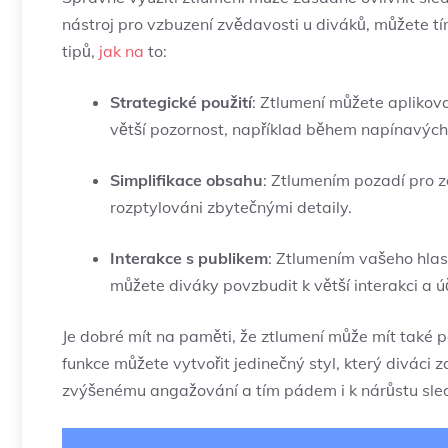
nástroj pro vzbuzení zvědavosti u diváků, můžete tí
tipů,
jak na
to:
Strategické použití
: Ztlumení můžete aplikov
větší pozornost, například během napínavých 
Simplifikace obsahu
: Ztlumením pozadí pro z
rozptylováni zbytečnými detaily.
Interakce s publikem
: Ztlumením vašeho hla
můžete diváky povzbudit k větší interakci a ú
Je dobré mít na paměti, že ztlumení může mít také p
funkce můžete vytvořit jedinečný styl, který diváci
zvýšenému angažování a tím pádem i k nárůstu sled