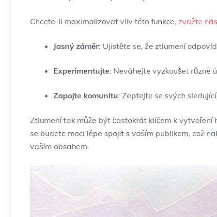
Chcete-li maximalizovat vliv této funkce,
zvažte násl
Jasný záměr
: Ujistěte se, že ztlumení odpov
Experimentujte
: Neváhejte vyzkoušet různé úr
Zapojte komunitu
: Zeptejte se svých sledujíc
Ztlumení tak může být častokrát klíčem k vytvoření 
se budete moci lépe spojit s vaším publikem, což n
vaším obsahem.