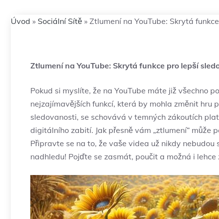
Úvod
»
Sociální Sítě
»
Ztlumení na YouTube: Skrytá funkce
Ztlumení na YouTube: Skrytá funkce pro lepší sle
Pokud si myslíte, že na YouTube máte již všechno pod
nejzajímavějších funkcí, která by mohla změnit hru p
sledovanosti, se schovává v temných zákoutích plat
digitálního zabití. Jak přesně vám „ztlumení“ může pom
Připravte se na to, že vaše videa už nikdy nebudou s
nadhledu! Pojďte se zasmát, poučit a možná i lehce 