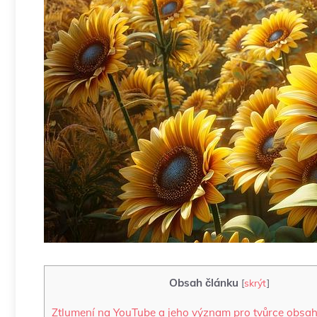
Obsah článku
[
skrýt
]
Ztlumení na YouTube a jeho význam pro tvůrce obsa