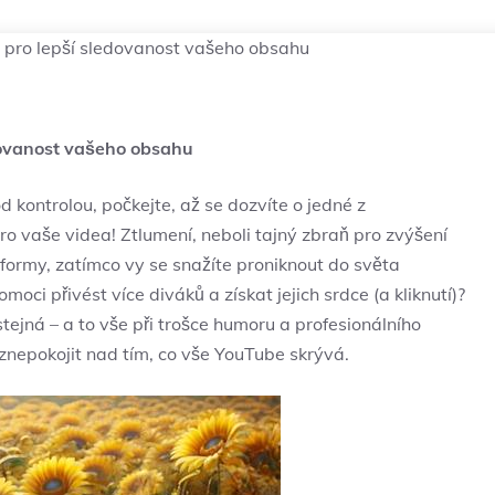
 pro lepší sledovanost vašeho obsahu
dovanost vašeho obsahu
 kontrolou, počkejte, až se dozvíte o jedné z
ro vaše videa! Ztlumení, neboli tajný zbraň pro zvýšení
formy, zatímco vy se snažíte proniknout do světa
oci přivést více diváků a získat jejich srdce (a kliknutí)?
tejná – a to vše při trošce humoru a profesionálního
znepokojit nad tím, co vše YouTube skrývá.