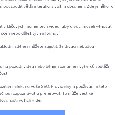
m povzbudit větší interakci s vaším obsahem. Zde je několik
at v klíčových momentech videa, aby diváci museli věnovat
scén nebo důležitých informací.
ákladní sdělení můžete zajistit, že diváci nebudou
su na pozadí videa nebo během oznámení výherců soutěží
časti.
ozitivní efekt na vaše SEO. Pravidelným používáním této
 začnou rozpoznávat a preferovat. To může vést ke
ovanosti vašich videí.