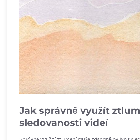
Jak správně využít ztlum
sledovanosti videí
Správné využití ztlumení může zásadně ovlivnit sle