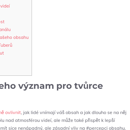
videí
ost
kanálu
 vašeho obsahu
Tuberů
ut
jeho význam pro tvůrce
ě ovlivnit
, jak lidé vnímají váš obsah a jak dlouho se na něj
lu nad atmosférou videí, ale může také přispět k lepší
 mít sice nenápadný, ale zásadní vliv na #percepci obsahu.