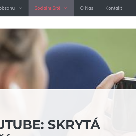
 obsahu
Sociální Sítě
O Nás
Kontakt
UTUBE: SKRYTÁ