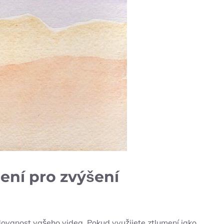
ení pro zvýšení
dovanost vašeho videa. Pokud využijete ztlumení jako