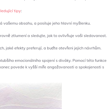
edující tipy
:
ídá vašemu obsahu, a posiluje jeho hlavní myšlenku.
ovně ztlumení a sledujte, jak to ovlivňuje vaši sledovanost.
ích, jaké efekty preferují, a buďte otevřeni jejich návrhům.
hlubšího emocionálního spojení s diváky. Pomocí této funkce
akonec povede k vyšší míře angažovanosti a spokojenosti s