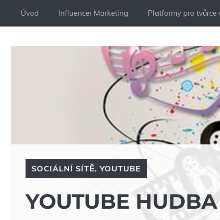
Přeskočit
Úvod
Influencer Marketing
Platformy pro tvůrce
na
obsah
SOCIÁLNÍ SÍTĚ
,
YOUTUBE
YOUTUBE HUDBA 