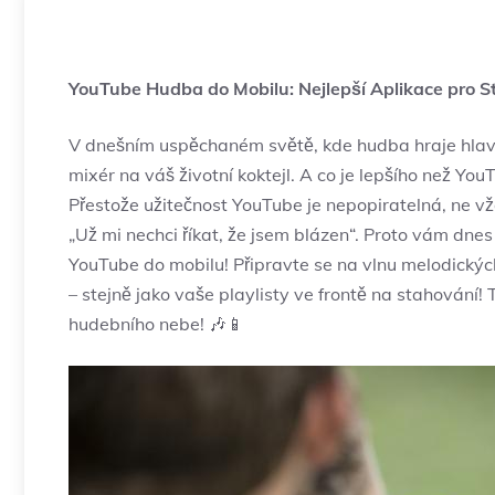
YouTube Hudba do Mobilu: Nejlepší Aplikace pro S
V dnešním uspěchaném světě, kde hudba hraje hlavní
mixér na váš životní koktejl. A co je lepšího než Y
Přestože užitečnost YouTube je nepopiratelná, ne vž
„Už mi nechci říkat, že jsem blázen“. Proto vám dne
YouTube do mobilu! Připravte se na vlnu melodickýc
– stejně jako vaše playlisty ve frontě na stahování! 
hudebního nebe! 🎶📱