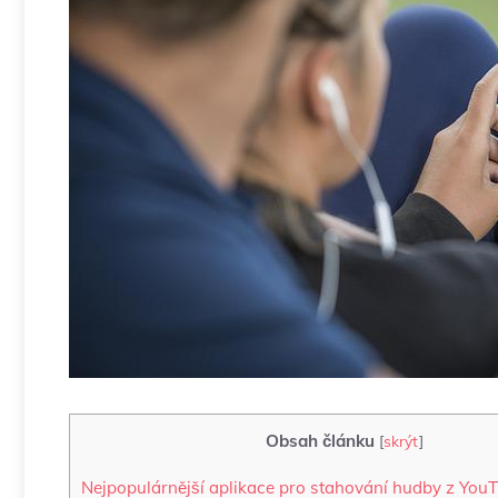
Obsah článku
[
skrýt
]
Nejpopulárnější aplikace pro stahování hudby z You