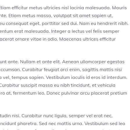
 Etiam efficitur metus ultricies nisl lacinia malesuada. Mauris
ante. Etiam metus massa, volutpat sit amet sapien ut,
eu consequat eget, porttitor sed dui. Nam eu hendrerit nibh.
entum erat malesuada. Integer a lectus vel felis semper
placerat ornare vitae in odio. Maecenas ultrices efficitur
cidunt ante. Nullam et ante elit. Aenean ullamcorper egestas
cumsan. Curabitur feugiat orci enim, sagittis mattis nisi
vel, tempus sapien. Vestibulum iaculis id eros id interdum.
Curabitur suscipit massa eu nibh tincidunt, et vehicula
ero at, fermentum leo. Donec pulvinar arcu placerat pretium
tudin nisi. Curabitur nunc ligula, semper vel erat nec,
i tincidunt pharetra. Sed nec mattis urna. Vestibulum sed leo