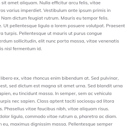
it amet aliquam. Nulla efficitur arcu felis, vitae
ros varius imperdiet. Vestibulum ante ipsum primis in
e; Nam dictum feugiat rutrum. Mauris eu tempor felis.
e. Ut pellentesque ligula a lorem posuere volutpat. Praesent
 turpis. Pellentesque ut mauris ut purus congue
rdum sollicitudin, elit nunc porta massa, vitae venenatis
lis nisl fermentum id.
libero ex, vitae rhoncus enim bibendum at. Sed pulvinar,
s est, sed dictum est magna sit amet urna. Sed blandit urna
 sapien, eu tincidunt massa. In semper, sem ac vehicula
turpis nec sapien. Class aptent taciti sociosqu ad litora
 Phasellus vitae faucibus nibh, vitae aliquam risus.
 dolor ligula, commodo vitae rutrum a, pharetra ac diam.
an eu, maximus dignissim massa. Pellentesque semper