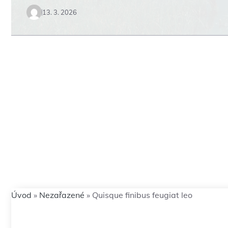
13. 3. 2026
Úvod
»
Nezařazené
»
Quisque finibus feugiat leo