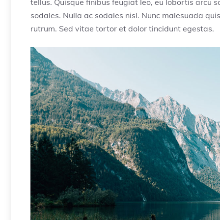
tellus. Quisque finibus feugiat leo, eu lobortis arc
sodales. Nulla ac sodales nisl. Nunc malesuada quis
rutrum. Sed vitae tortor et dolor tincidunt egestas.