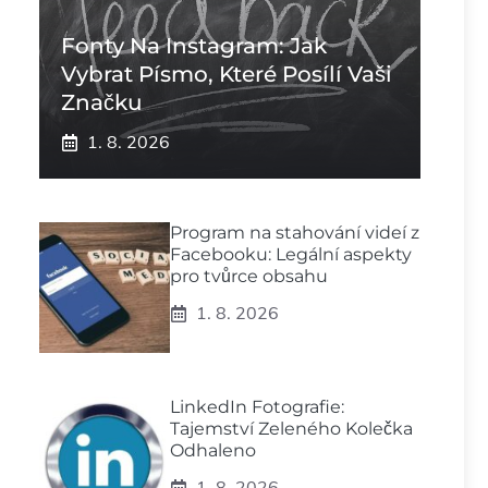
Fonty Na Instagram: Jak
Vybrat Písmo, Které Posílí Vaši
Značku
1. 8. 2026
Program na stahování videí z
Facebooku: Legální aspekty
pro tvůrce obsahu
1. 8. 2026
LinkedIn Fotografie:
Tajemství Zeleného Kolečka
Odhaleno
1. 8. 2026