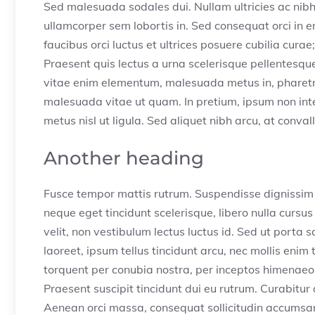
Sed malesuada sodales dui. Nullam ultricies ac nibh s
ullamcorper sem lobortis in. Sed consequat orci in e
faucibus orci luctus et ultrices posuere cubilia cura
Praesent quis lectus a urna scelerisque pellentesqu
vitae enim elementum, malesuada metus in, pharetra
malesuada vitae ut quam. In pretium, ipsum non inte
metus nisl ut ligula. Sed aliquet nibh arcu, at conval
Another heading
Fusce tempor mattis rutrum. Suspendisse dignissim 
neque eget tincidunt scelerisque, libero nulla cursu
velit, non vestibulum lectus luctus id. Sed ut porta
laoreet, ipsum tellus tincidunt arcu, nec mollis enim 
torquent per conubia nostra, per inceptos himenaeos.
Praesent suscipit tincidunt dui eu rutrum. Curabitur
Aenean orci massa, consequat sollicitudin accums