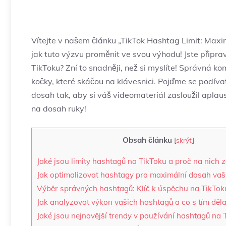
Vítejte v našem článku „TikTok Hashtag Limit: Maxi
jak tuto výzvu proměnit ve svou výhodu! Jste připra
TikToku? Zní to snadněji, než si myslíte! Správná k
kočky, které skáčou na klávesnici. Pojďme se podívat
dosah tak, aby si váš videomateriál zasloužil aplau
na dosah ruky!
Obsah článku
[
skrýt
]
Jaké jsou limity hashtagů na TikToku a proč na nich z
Jak optimalizovat hashtagy pro maximální dosah va
Výběr správných hashtagů: Klíč k úspěchu na TikTok
Jak analyzovat výkon vašich hashtagů a co s tím děla
Jaké jsou nejnovější trendy v používání hashtagů na 