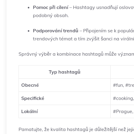
Pomoc při cílení
– Hashtagy usnadňují oslovová
podobný obsah.
Podporování trendů
– Připojením se k populá
trendových témat a tím zvýšit šanci na viráln
Správný výběr a kombinace hashtagů může významně
Typ hashtagů
Obecné
#fun, #tr
Specifické
#cooking,
Lokální
#Prague,
Pamatujte, že kvalita hashtagů je důležitější než je