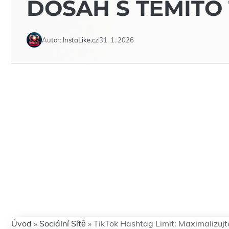
DOSAH S TĚMITO 
Autor:
InstaLike.cz
31. 1. 2026
Úvod
»
Sociální Sítě
»
TikTok Hashtag Limit: Maximalizujt