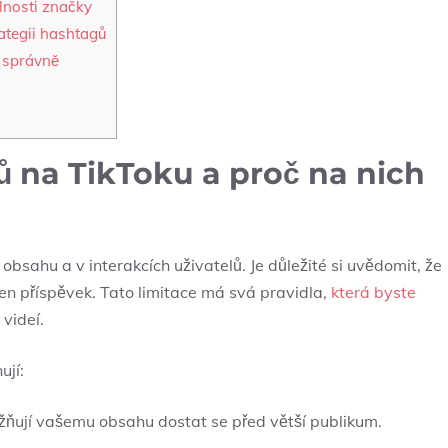
lnosti značky
ategii hashtagů
t správně
ů na TikToku a proč na nich
obsahu a v interakcích uživatelů. Je důležité si uvědomit, že
en příspěvek. Tato limitace má svá pravidla,
která byste
videí.
ují:
ují vašemu obsahu dostat se před větší publikum.