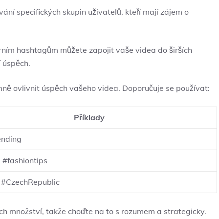
ní specifických skupin uživatelů, kteří mají zájem o
rním hashtagům můžete zapojit vaše videa do širších
í úspěch.
 ovlivnit úspěch vašeho videa. Doporučuje se používat:
Příklady
ending
 #fashiontips
 #CzechRepublic
jich množství, takže choďte na to s rozumem a strategicky.