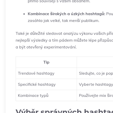
přímo souvisejí s vaším obsahem.
Kombinace širokých a úzkých hashtagů:
Pou
zasáhla jak velké, tak menší publikum.
Také je důležité sledovat analýzu výkonu vašich přísp
nejlepší výsledky a tím pádem můžete lépe přizpůs
a být otevřený experimentování.
Tip
Trendové hashtagy
Sledujte, co je pop
Specifické hashtagy
Vyberte hashtagy,
Kombinace typů
Používejte mix ši
Výběr správných hashtag