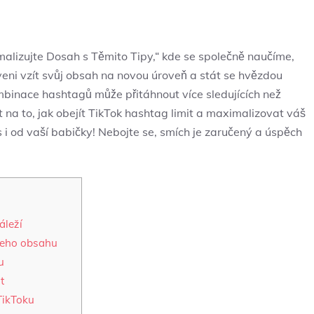
malizujte Dosah s Těmito Tipy,“ kde se společně naučíme,
veni vzít svůj obsah na novou úroveň a stát se hvězdou
ombinace hashtagů může přitáhnout více sledujících než
 na to, jak obejít TikTok hashtag limit a maximalizovat váš
s i od vaší babičky! Nebojte se, smích je zaručený a úspěch
áleží
šeho obsahu
u
t
TikToku