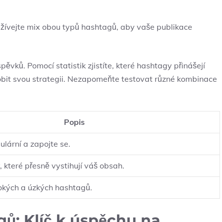
žívejte mix obou typů hashtagů, aby vaše publikace
ěvků. Pomocí statistik zjistíte, které hashtagy přinášejí
obit svou strategii. Nezapomeňte testovat různé kombinace
Popis
ulární a zapojte se.
 které přesně vystihují váš obsah.
rokých a úzkých hashtagů.
ů: Klíč k úspěchu na