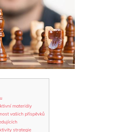
nu
aktivní materiály
lnost ⁤vašich příspěvků
edujících
ivity ⁢strategie