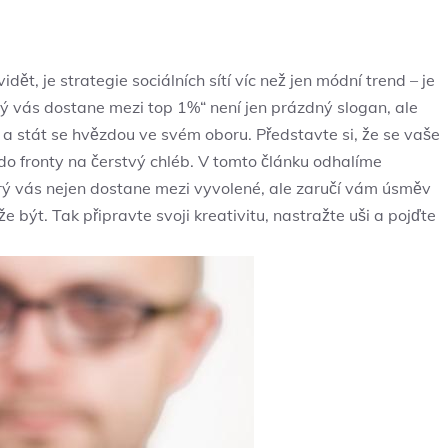
ět, je strategie ⁤sociálních‌ sítí ‍víc než jen módní trend ‌– je
který vás dostane mezi top 1%“ není jen prázdný slogan, ale
 stát se‍ hvězdou ⁤ve svém ⁣oboru. Představte si, že se vaše
ko do fronty na čerstvý chléb. V tomto článku odhalíme
erý vás nejen ‌dostane mezi ‍vyvolené, ale zaručí vám úsměv‍
že ⁣být. Tak připravte svoji kreativitu, nastražte uši a pojďte