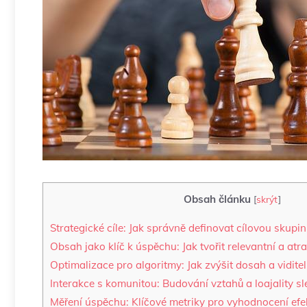
Obsah článku
[
skrýt
]
Strategické ‍cíle: Jak správně definovat cílovou skupi
Obsah ⁣jako klíč k úspěchu: Jak tvořit⁢ relevantní a atr
Optimalizace‍ pro algoritmy: Jak zvýšit dosah⁤ a vidite
Interakce ‌s komunitou: Budování vztahů a loajality⁣ sl
Měření úspěchu: Klíčové metriky pro⁣ vyhodnocení efekt