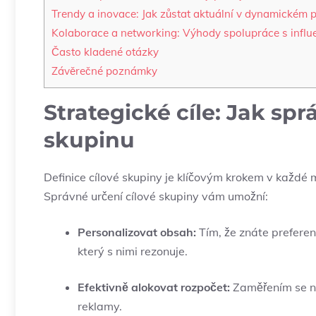
Trendy⁢ a inovace: Jak⁢ zůstat aktuální v dynamickém pr
Kolaborace a networking: Výhody spolupráce s influ
Často kladené‌ otázky
Závěrečné poznámky
Strategické ‍cíle: Jak sp
skupinu
Definice​ cílové ⁢skupiny je klíčovým ‍krokem⁣ v každé‍ 
Správné určení cílové skupiny vám umožní:
Personalizovat obsah:
Tím, ​že znáte prefere
⁢který s​ nimi rezonuje.
Efektivně alokovat rozpočet:
Zaměřením se⁣ n
reklamy.