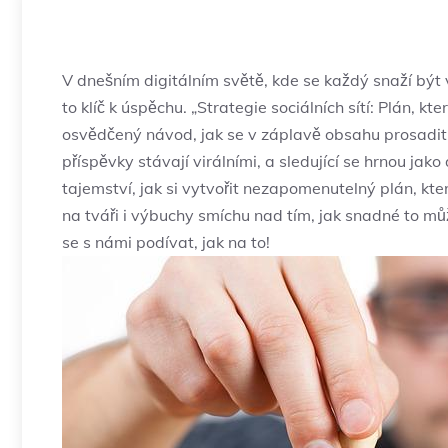
V dnešním digitálním světě, kde se ⁤každý⁣ snaží být ⁤vid
to klíč k úspěchu. „Strategie sociálních ⁤sítí: Plán, 
osvědčený návod, jak se v záplavě obsahu prosadit a
příspěvky ‌stávají virálními, a sledující se hrnou ja
tajemství, jak ⁤si vytvořit ​nezapomenutelný plán, kt
na ​tváři i výbuchy smíchu nad tím, jak snadné‌ to‌ mů
se s ​námi podívat,⁢ jak na to!