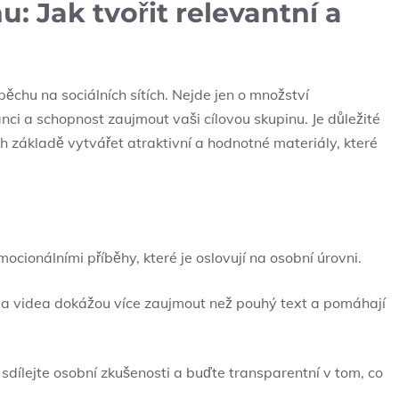
: Jak tvořit⁢ relevantní a
pěchu na sociálních sítích.⁣ Nejde jen o množství
nci a​ schopnost zaujmout vaši ‍cílovou skupinu. Je ​důležité
ich⁤ základě vytvářet atraktivní⁤ a⁣ hodnotné materiály, které
mocionálními příběhy, které‍ je oslovují na osobní úrovni.
 a ⁤videa dokážou více zaujmout než pouhý text a pomáhají
dílejte osobní zkušenosti a​ buďte‍ transparentní v tom,⁢ co