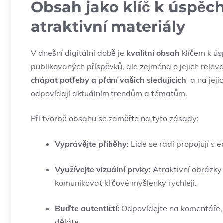
Obsah ⁣jako klíč k úspěchu
atraktivní materiály
V dnešní⁣ digitální době je
kvalitní obsah
klíčem‍ k ús
publikovaných příspěvků, ⁣ale zejména o‌ jejich ‌releva
chápat potřeby a přání vašich sledujících
‍ a na jej
odpovídají aktuálním trendům a tématům.
Při tvorbě obsahu se ⁢zaměřte na tyto zásady:
Vyprávějte⁢ příběhy:
Lidé ⁣se rádi propojují s e
Využívejte vizuální​ prvky:
⁣Atraktivní obrázky
komunikovat klíčové myšlenky⁤ rychleji.
Buďte ⁢autentičtí:
Odpovídejte na komentáře,​ s
děláte.