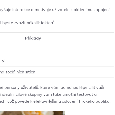
vyšuje interakce a⁣ motivuje uživatele k aktivnímu zapojení.
‍ byste zvážit několik faktorů:
Příklady
styl
na sociálních sítích
né persony uživatelů, které vám pomohou‌ lépe cílit vaši
ší ideální cílové​ skupiny vám také‌ umožní testovat a
ích, což‍ povede k efektivnějšímu‍ oslovení širokého publika.