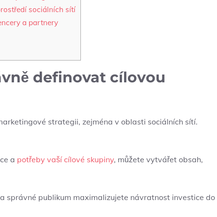
ostředí‍ sociálních sítí
encery a partnery
rávně definovat cílovou
marketingové strategii, zejména​ v oblasti sociálních ‍sítí.
nce a
potřeby vaší cílové skupiny
, můžete vytvářet obsah,
a správné publikum maximalizujete návratnost investice‍ do⁤