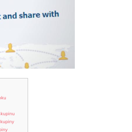
oku
skupinu
skupiny
piny