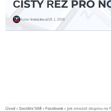
ČISTÝ ŘEZ PRO 
Autor:
InstaLike.cz
18. 1. 2026
Úvod
»
Sociální Sítě
»
Facebook
»
Jak smazat skupinu na 