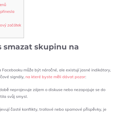
lenů
přinesla
nový začátek
as smazat skupinu na
acebooku může být náročné, ale existují jasné indikátory,
íčové signály,
na které byste měli dávat pozor
:
době neprojevuje zájem o diskuse nebo nezapojuje se do
ila svůj smysl.
vují časté konflikty, trollové nebo spamové příspěvky, je