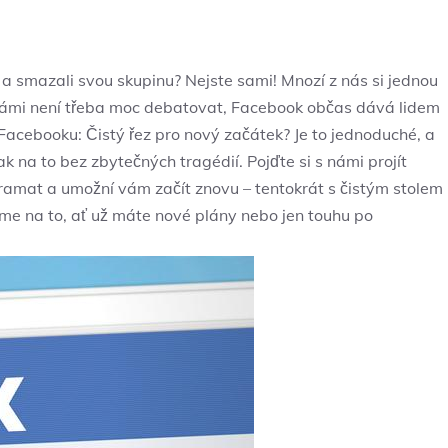
u a smazali svou skupinu? Nejste sami! Mnozí z nás si jednou
 s námi není třeba moc debatovat, Facebook občas dává lidem
 Facebooku: Čistý řez pro nový začátek? Je to jednoduché, a
 na to bez zbytečných tragédií. Pojďte si s námi projít
dramat a umožní vám začít znovu – tentokrát s čistým stolem
jďme na to, ať už máte nové plány nebo jen touhu po