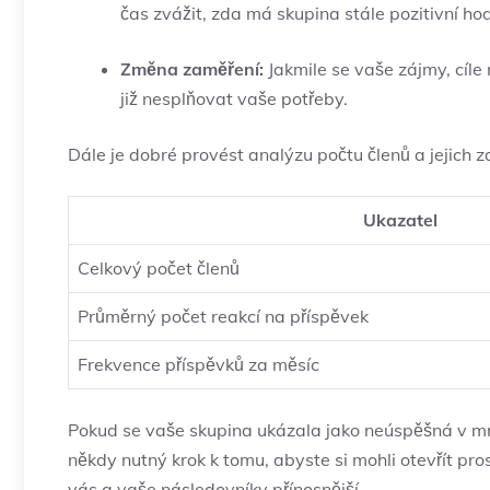
čas zvážit, zda má skupina stále pozitivní ho
Změna zaměření:
Jakmile se vaše zájmy, cíle
již nesplňovat vaše potřeby.
Dále je dobré provést analýzu počtu členů a jejich za
Ukazatel
Celkový počet členů
Průměrný počet reakcí na příspěvek
Frekvence příspěvků za měsíc
Pokud se vaše skupina ukázala jako neúspěšná v mno
někdy nutný krok k tomu, abyste si mohli otevřít pro
vás a vaše následovníky přínosnější.