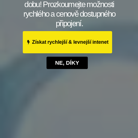
dobu! Prozkoumejte možnosti
rychlého a cenově dostupného
připojení.
Získat rychlejší & levnejší intenet
NE, DÍKY