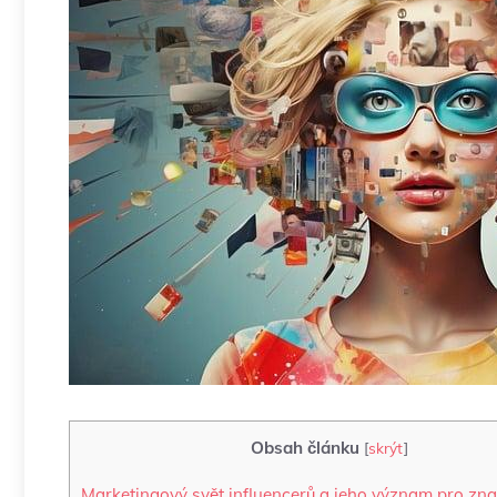
Obsah článku
[
skrýt
]
Marketingový svět influencerů a jeho význam pro zn