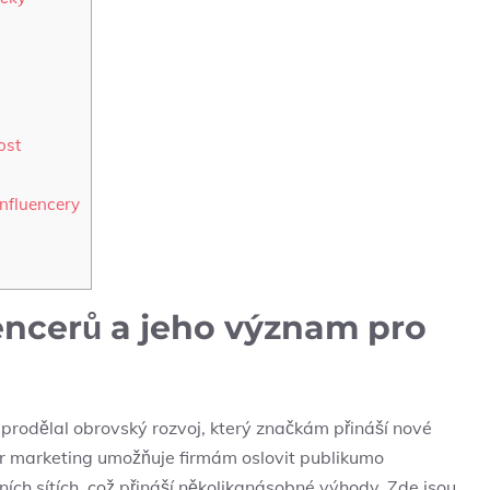
ost
influencery
encerů a jeho význam pro
 prodělal obrovský rozvoj, který značkám přináší nové
encer marketing umožňuje firmám oslovit publikumo
ních sítích, což přináší několikanásobné výhody. Zde jsou