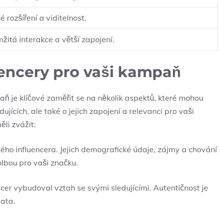
é rozšíření a viditelnost.
žitá interakce a větší zapojení.
uencery pro vaši kampaň
ň je klíčové zaměřit se na několik aspektů, které mohou
ujících, ale také o jejich zapojení a relevanci pro vaši
ěli zvážit:
aného influencera. Jejich demografické údaje, zájmy a chování
lbou pro vaši značku.
encer vybudoval vztah se svými sledujícími. Autentičnost je
jata.