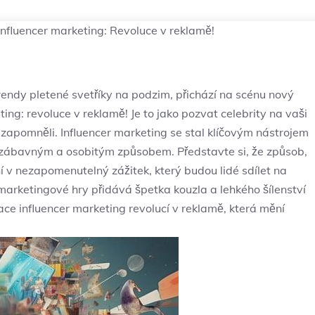
fluencer marketing: Revoluce v reklamě!
trendy pletené svetříky na podzim, přichází na scénu nový
ng: revoluce v reklamě! Je to jako pozvat celebrity na vaši
nezapomněli. Influencer marketing se stal klíčovým nástrojem
nu zábavným a osobitým způsobem. Představte si, že způsob,
v nezapomenutelný zážitek, který budou lidé sdílet na
o marketingové hry přidává špetka kouzla a lehkého šílenství
ce influencer marketing revolucí v reklamě, která mění