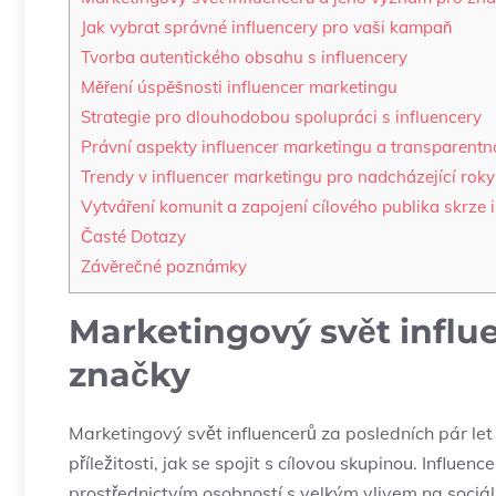
Jak vybrat správné influencery pro vaši kampaň
Tvorba autentického obsahu s influencery
Měření úspěšnosti influencer marketingu
Strategie pro dlouhodobou spolupráci s influencery
Právní aspekty influencer marketingu a transparentn
Trendy v influencer marketingu pro nadcházející roky
Vytváření komunit a zapojení cílového publika skrze 
Časté Dotazy
Závěrečné poznámky
Marketingový svět influ
značky
Marketingový svět influencerů za posledních pár let
příležitosti, jak se spojit s cílovou skupinou. Influ
prostřednictvím osobností s velkým vlivem na sociál