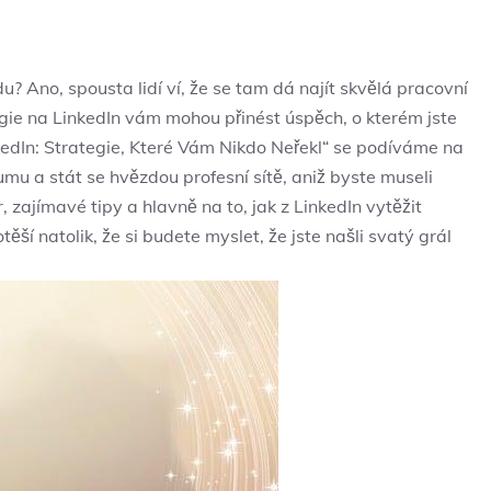
u? Ano, spousta lidí ví, že se tam dá najít skvělá pracovní
tegie na LinkedIn vám mohou přinést úspěch, o kterém jste‍
edIn: Strategie, Které Vám ‍Nikdo Neřekl“ se⁣ podíváme na
 a​ stát ⁤se‌ hvězdou profesní sítě, aniž byste museli
 zajímavé tipy a hlavně na to, jak z LinkedIn vytěžit
ší natolik, že si budete myslet, že jste našli svatý grál