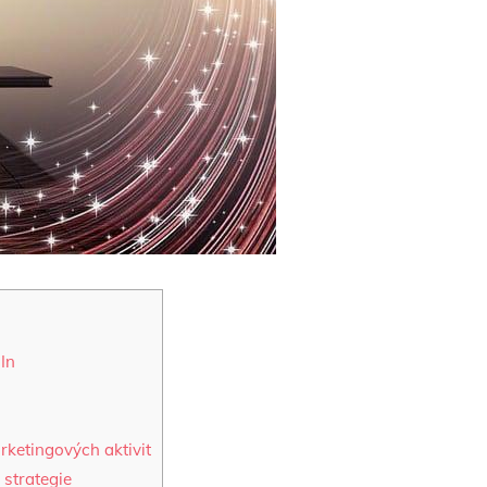
In
rketingových aktivit
strategie