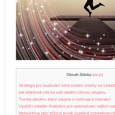
Obsah článku
[
skrýt
]
Strategie pro budování silné osobní značky na Linked
Jak efektivně cílit na vaši ideální cílovou skupinu
Tvorba obsahu, který zaujme a motivuje ‍k interakci
Využití LinkedIn Analytics pro optimalizaci vašich ma
Networking jako klíčový prvek úspěšné marketingové 