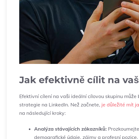
Jak efektivně cílit na va
Efektivní cílení na vaši ideální cílovou skupinu ⁤mů
strategie na LinkedIn. Než začnete,
je důležité mít j
na⁣ následující kroky:
Analýza stávajících zákazníků:
Prozkoumejte 
demografické údaje, zájmy a profesní pozice.