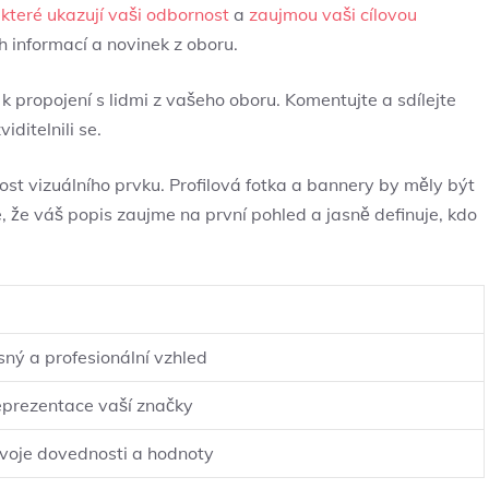
‌
které ukazují vaši odbornost
a
zaujmou vaši cílovou
ch informací a novinek z oboru.
 k propojení s lidmi z vašeho oboru. Komentujte a sdílejte
iditelnili se.
ost vizuálního prvku. Profilová fotka a bannery by měly být
e, že váš popis zaujme​ na první pohled a jasně definuje, kdo
asný a profesionální vzhled
eprezentace vaší značky
svoje dovednosti a hodnoty