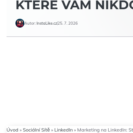
KTERÉ VÁM NIKD
Autor:
InstaLike.cz
25. 7. 2026
Úvod
»
Sociální Sítě
»
LinkedIn
»
Marketing na LinkedIn: S