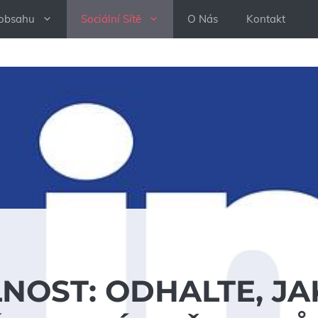
 obsahu
Sociální Sítě
O Nás
Kontakt
LNOST: ODHALTE, JA