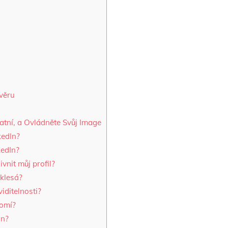
věru
tatní, a Ovládněte Svůj Image
kedIn?
kedIn?
nit můj profil?
 klesá?
iditelnosti?
romí?
In?