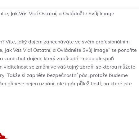
alte, Jak Vás Vidí Ostatní, a Ovládněte Svůj Image
dIn? Víte, jaký dojem zanecháváte ve svém profesionálním
e, Jak Vás Vidí Ostatní, a Ovládněte Svůj Image“ se ponoříte
fil a zanechat dojem, který zapůsobí – nebo alespoň
n viditelnost se změní ve váš tajný zbraň, se kterou můžete
ery. Takže si zapněte bezpečnostní pás, protože budeme
m přinese nejen uznání, ale i pár příležitostí, na které jste