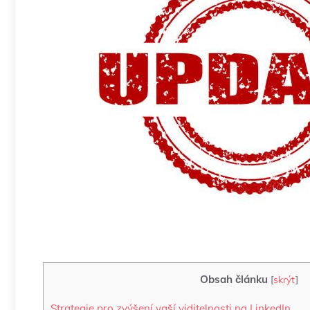
Obsah článku
[
skrýt
]
Strategie pro zvýšení vaší viditelnosti na LinkedIn