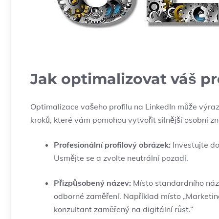
Jak optimalizovat váš pr
Optimalizace vašeho profilu na LinkedIn může výrazně
kroků, které vám pomohou vytvořit silnější osobní z
Profesionální profilový obrázek:
Investujte do
Usmějte se a zvolte neutrální pozadí.
Přizpůsobený název:
Místo standardního názv
odborné zaměření. Například místo „Marketin
konzultant zaměřený na digitální růst.“