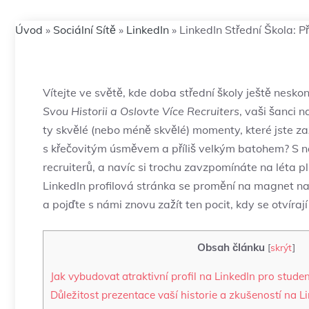
Úvod
»
Sociální Sítě
»
LinkedIn
»
LinkedIn Střední Škola: Př
Vítejte ve světě, kde doba střední školy ještě nesk
Svou Historii a Oslovte Více Recruiters
, vaši šanci 
ty skvělé (nebo méně skvělé) momenty, které jste zaži
s křečovitým úsměvem a příliš velkým batohem? S na
recruiterů, a navíc si trochu zavzpomínáte na léta p
LinkedIn profilová stránka se promění na magnet na
a pojďte s námi znovu zažít ten pocit, kdy se otvíraj
Obsah článku
[
skrýt
]
Jak vybudovat atraktivní profil na LinkedIn pro studen
Důležitost prezentace vaší historie a zkušeností na L