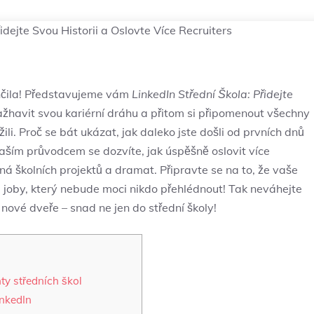
idejte Svou Historii a Oslovte Více Recruiters
ončila! Představujeme vám
LinkedIn Střední Škola: Přidejte
nažhavit svou kariérní dráhu a přitom si připomenout všechny
li. Proč se bát ukázat, jak daleko jste došli od prvních dnů
ším průvodcem se dozvíte, jak úspěšně oslovit více
lná školních projektů a dramat. Připravte se na to, že vaše
 joby, který nebude moci nikdo přehlédnout! Tak neváhejte
í nové dveře – snad ne jen do střední školy!
ty středních škol
inkedIn