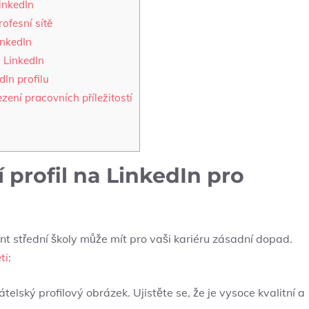
LinkedIn
ofesní sítě
inkedIn
s LinkedIn
dIn profilu
ezení pracovních příležitostí
 profil na LinkedIn pro
ent střední školy může mít pro vaši kariéru zásadní dopad.
ti
:
átelský profilový obrázek. Ujistěte se, že je vysoce kvalitní a