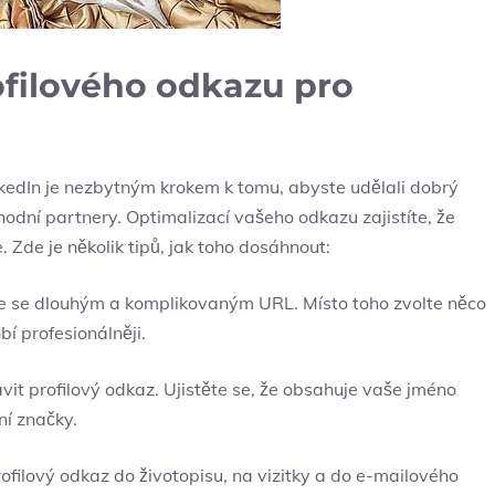
ofilového odkazu pro
nkedIn je nezbytným krokem k tomu, abyste udělali dobrý
odní partnery. Optimalizací vašeho odkazu zajistíte, že
e. Zde je několik tipů, jak toho dosáhnout:
 se dlouhým a komplikovaným URL. Místo toho zvolte něco
bí profesionálněji.
it profilový odkaz. Ujistěte se, že obsahuje vaše jméno
í značky.
ofilový odkaz do životopisu, na vizitky a do e-mailového