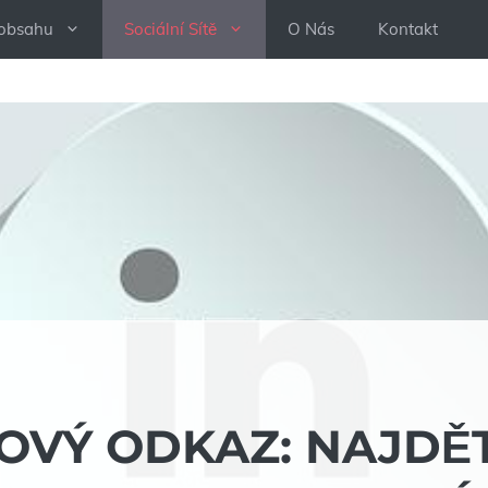
 obsahu
Sociální Sítě
O Nás
Kontakt
LOVÝ ODKAZ: NAJDĚ