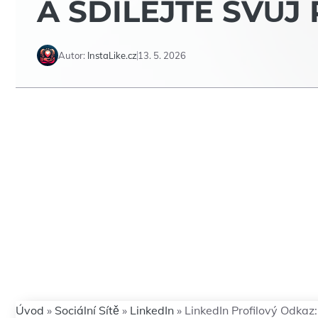
A SDÍLEJTE SVŮJ
Autor:
InstaLike.cz
13. 5. 2026
Úvod
»
Sociální Sítě
»
LinkedIn
»
LinkedIn Profilový Odkaz: 