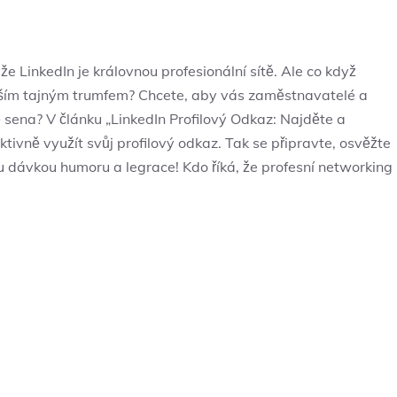
e LinkedIn je královnou profesionální sítě. Ale co když
ím tajným trumfem? Chcete, aby vás zaměstnavatelé a
ě sena? V článku „LinkedIn Profilový Odkaz: Najděte a
ektivně využít svůj profilový odkaz. Tak se připravte, osvěžte
u dávkou humoru a legrace! Kdo říká, že profesní networking