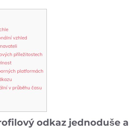
chle
nální vzhled
tnavateli
ových příležitostech
elnost
dborných platformách
odkazu
uální v průběhu času
profilový odkaz jednoduše a