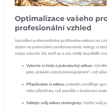
Optimalizace vašeho pr
profesionální vzhled
Vytvoření profesionálního profilového odkazu na Li
dojem na potenciální zaměstnavatele, kolegy a obch
snáze oslovíte lidi, kteří se o vás chtějí dozvědět víc
Vyberte si čistý a jednoduchý odkaz:
Vyhněte
jako „linkedin.com/in/jmenoprijmeni“, což půso
Přizpůsobte si odkaz:
LinkedIn umožňuje uprav
nebo přezdívku, což pomůže v budování osobn
Sdílejte svůj odkaz strategicky:
Vložte svůj pr