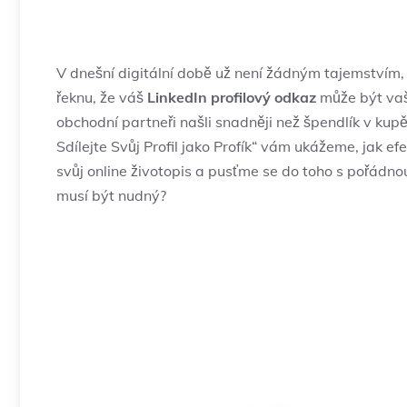
V dnešní digitální době už není žádným tajemstvím, ž
řeknu, že váš
LinkedIn profilový odkaz
může být vaš
obchodní partneři našli snadněji než špendlík v kup
Sdílejte Svůj Profil jako Profík“ vám ukážeme, jak ef
svůj online životopis a pusťme se do toho s pořádno
musí být nudný?