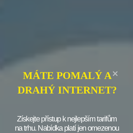
MÁTE POMALÝ A
DRAHÝ INTERNET?
Získejte přístup k nejlepším tarifům
Využití alternativních
na trhu. Nabídka platí jen omezenou