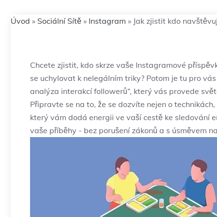
Úvod
»
Sociální Sítě
»
Instagram
»
Jak zjistit kdo navštěv
Chcete zjistit, kdo‍ skrze vaše Instagramové ‍příspěvk
se uchylovat k nelegálním⁤ triky? Potom je tu pro vás 
analýza interakcí followerů“, ‍který vás provede svět
⁢Připravte se na⁢ to, že se dozvíte ‌nejen o ​technikác
který ​vám dodá energii ⁢ve vaší‌ cestě ke sledování 
vaše ⁢příběhy ⁣- bez porušení zákonů a s úsměvem‍ na