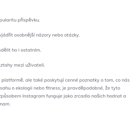
pularitu příspěvku.
ádřit osobnější názory ⁢nebo ⁢otázky.
ělit ho i ostatním.
vztahy mezi uživateli.
a platformě, ale také poskytují ⁣cenné poznatky o tom, co nás
obsahu o ekologii nebo⁢ fitness, ⁢je pravděpodobné, ⁢že tyto
to způsobem Instagram funguje jako zrcadlo našich hodnot a
ýznam.