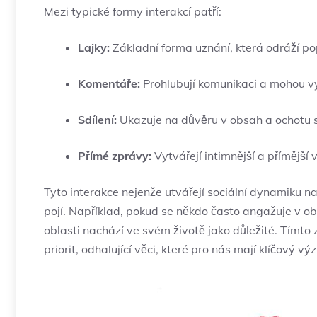
Mezi typické ​formy interakcí patří:
Lajky:
Základní forma‌ uznání, která odráží⁤ po
Komentáře:
Prohlubují ⁣komunikaci a mohou vyj
Sdílení:
Ukazuje na důvěru v obsah a ochotu‍ sd
Přímé zprávy:
Vytvářejí ⁣intimnější a přímější 
Tyto interakce⁢ nejenže utvářejí sociální dynamiku n
⁣pojí. Například, ​pokud ⁣se někdo ⁣často​ angažuje v ‌
oblasti nachází ve svém ⁤životě ⁤jako ⁤důležité. Tím
⁤priorit,‌ odhalující věci, které ​pro nás mají ‍klíčový v