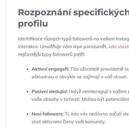
Rozpoznání specifických
‍profilu
Identifikace různých typů followerů ⁢na vašem Instag
interakce. Umožňuje vám lépe porozumět,
kdo vlast
nejčastější typy⁢ followerů patří:
Aktivní ‍engageři:
⁣Tito⁤ uživatelé pravidelně la
základnou a obvykle se zajímají ‍o váš obsah.
Pasivní sledující:
I⁣ když neinteragují s vašimi 
vaše ⁤obsahy v tichosti. Mohou být‌ potenciáln
Noví followers:
Ti, kdo vás nedávno začali sledo
stali aktivními členy vaší komunity.