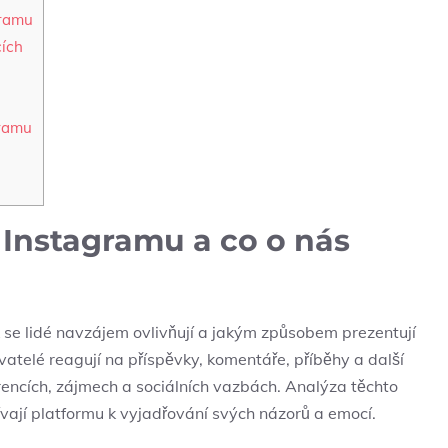
gramu
cích
gramu
⁣ Instagramu ⁣a co o nás
ak se lidé ⁤navzájem ⁣ovlivňují a jakým způsobem prezentují
vatelé reagují na⁤ příspěvky, ‍komentáře, příběhy a další‌
rencích, zájmech ‍a sociálních vazbách. Analýza těchto
ívají platformu​ k vyjadřování svých názorů a emocí.