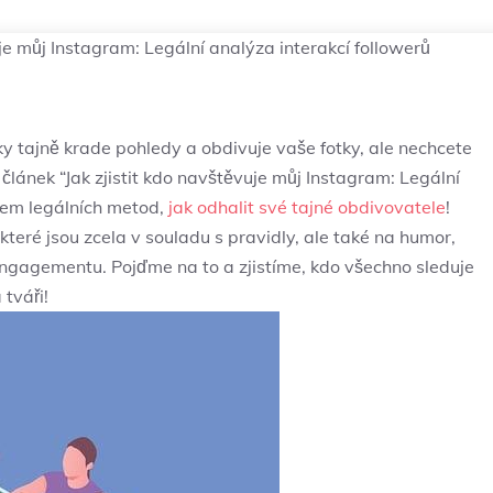
uje můj Instagram: Legální analýza interakcí followerů
y ⁤tajně krade pohledy ⁢a obdivuje ​vaše fotky, ⁣ale nechcete
článek ⁤“Jak zjistit kdo‍ navštěvuje můj Instagram: Legální
em ⁤legálních metod, ‌
jak odhalit své tajné obdivovatele
!
h, které jsou zcela v souladu s pravidly, ale také na⁤ humor,
engagementu. Pojďme na to ⁤a zjistíme, ⁢kdo všechno​ sleduje
 tváři!