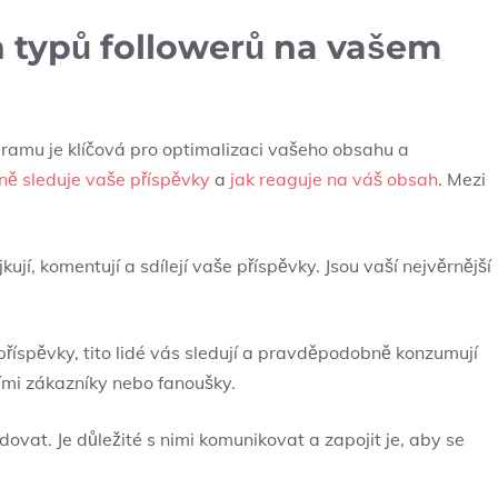
 typů followerů na vašem
ramu je‌ klíčová pro optimalizaci ⁢vašeho‍ obsahu a
ně sleduje vaše příspěvky
a
jak reaguje na váš obsah
. Mezi
jkují, komentují a sdílejí vaše příspěvky. Jsou vaší⁢ nejvěrnější
‍příspěvky, tito lidé​ vás‌ sledují a pravděpodobně konzumují
ími zákazníky nebo ​fanoušky.
vat. Je důležité ‍s nimi komunikovat a ⁢zapojit je, aby ⁢se