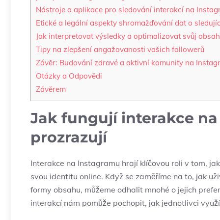
Nástroje a⁢ aplikace pro sledování interakcí na Insta
Etické a legální aspekty shromažďování⁤ dat​ o sledují
Jak interpretovat výsledky a optimalizovat svůj obsah
Tipy na zlepšení angažovanosti vašich followerů
Závěr: Budování⁤ zdravé a aktivní ⁤komunity na Insta
Otázky​ a Odpovědi
Závěrem
Jak fungují⁣ interakce ‍na
prozrazují
Interakce na‍ Instagramu hrají klíčovou roli⁣ v tom, j
svou identitu online.⁤ Když se zaměříme na to,‍ jak uži
formy obsahu,⁤ můžeme odhalit⁣ mnohé o jejich prefe
⁣interakcí nám pomůže pochopit, ⁤jak jednotlivci využ