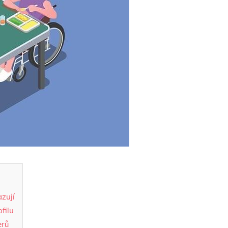
azují
filu
erů