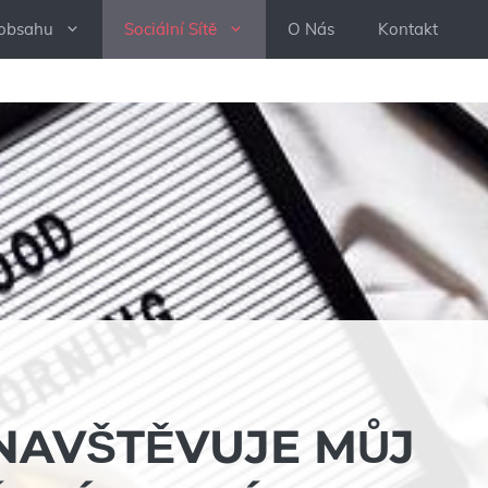
 obsahu
Sociální Sítě
O Nás
Kontakt
 NAVŠTĚVUJE MŮJ