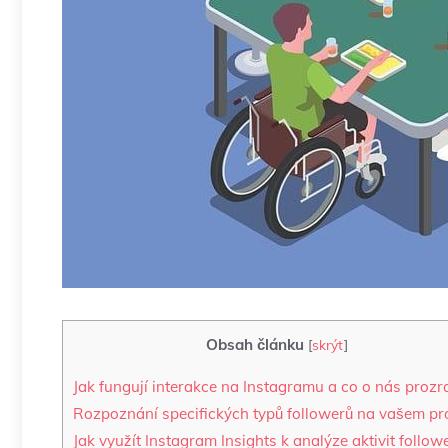
Obsah článku
[
skrýt
]
Jak fungují⁣ interakce ‍na⁣ Instagramu ⁣a co o nás prozr
Rozpoznání specifických typů followerů na vašem ‍pro
Jak využít ‌Instagram⁤ Insights k analýze aktivit follow