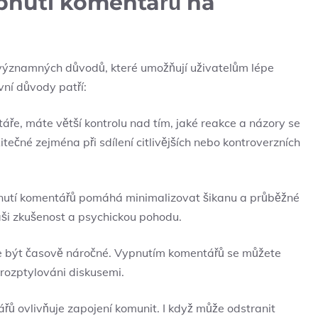
ypnutí komentářů na
významných důvodů, které umožňují uživatelům lépe
vní důvody patří:
ře, máte větší kontrolu nad tím, jaké reakce a názory se
tečné zejména při sdílení citlivějších nebo kontroverzních
utí komentářů pomáhá minimalizovat šikanu a průběžné
vaši zkušenost a psychickou pohodu.
 být časově náročné. Vypnutím komentářů se můžete
i rozptylováni diskusemi.
tářů ovlivňuje zapojení komunit. I když může odstranit