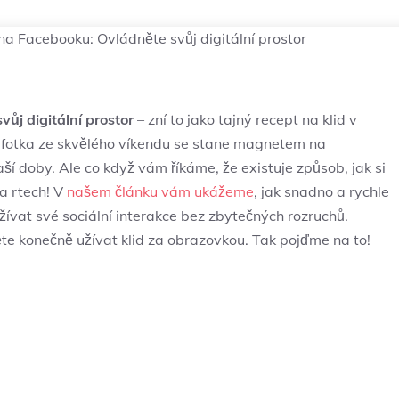
a Facebooku: Ovládněte svůj digitální prostor
ůj digitální prostor
– zní to jako tajný recept na klid v
aše fotka ze skvělého víkendu se stane magnetem na
ší doby. Ale co když vám říkáme, že existuje způsob, jak si
a rtech! V
našem článku vám ukážeme
, jak snadno a rychle
ívat své sociální interakce bez zbytečných rozruchů.
něte konečně užívat klid za obrazovkou. Tak pojďme na to!