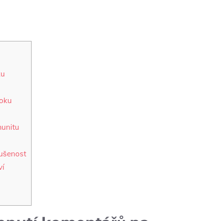
ku
ooku
unitu
kušenost
ví