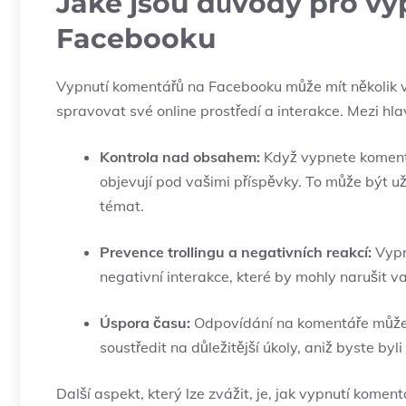
Jaké jsou důvody pro v
Facebooku
Vypnutí komentářů na Facebooku může mít několik 
spravovat své online prostředí a interakce. Mezi hla
Kontrola nad obsahem:
Když vypnete komentá
objevují pod vašimi příspěvky. To může být uži
témat.
Prevence trollingu a negativních reakcí:
Vypn
negativní interakce, které by mohly narušit 
Úspora času:
Odpovídání na komentáře může
soustředit na důležitější úkoly, aniž byste byl
Další aspekt, který lze zvážit, je, jak vypnutí komen