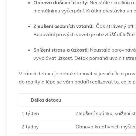
Obnova duševní ⁣clarity:
Neustálé scrolling a
⁣mentálnímu vyčerpání.⁤ Krátká přestávka⁤ umožn
Zlepšení osobních vztahů:
‍ Čas strávený offl
Budování pravých vazeb je‌ obzvlášť důležité 
Snížení ⁢stresu a úzkosti:
Neustálé porovnávání‌
‍vyvolávat⁢ úzkost. Detox pomáhá uvolnit stre
V rámci detoxu je ⁣dobré stanovit si jasné‌ cíle a pravi
do reality a⁣ lépe se vám podaří⁤ realizovat to, co je 
Délka detoxu
1⁣ týden
Zlepšení spánku, snížení⁤ s
2 týdny
Obnova ‍kreativních⁣ myšlene