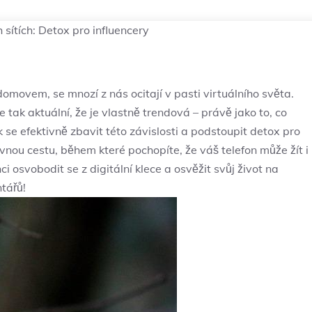
h sítích: Detox pro influencery
omovem, se​ mnozí z​ nás ocitají v pasti virtuálního světa.
e tak aktuální,‍ že ⁤je⁣ vlastně trendová – právě ⁤jako to, co⁤
k se ⁢efektivně zbavit ‌této závislosti a⁣ podstoupit⁣ detox pro
vnou⁢ cestu, ​během⁤ které pochopíte, že váš telefon může žít i
osvobodit se⁣ z digitální klece⁢ a osvěžit ‌svůj život na
ntářů!