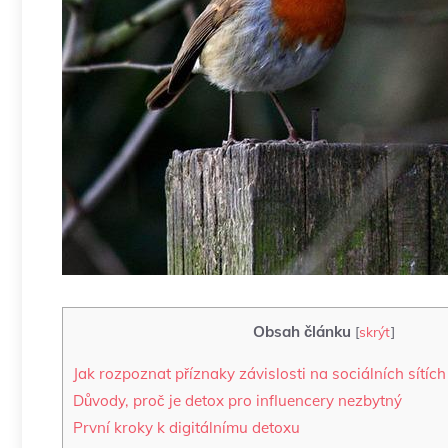
Obsah článku
[
skrýt
]
Jak rozpoznat ‍příznaky závislosti na sociálních sítích
Důvody, proč je detox pro influencery nezbytný
První kroky k digitálnímu detoxu