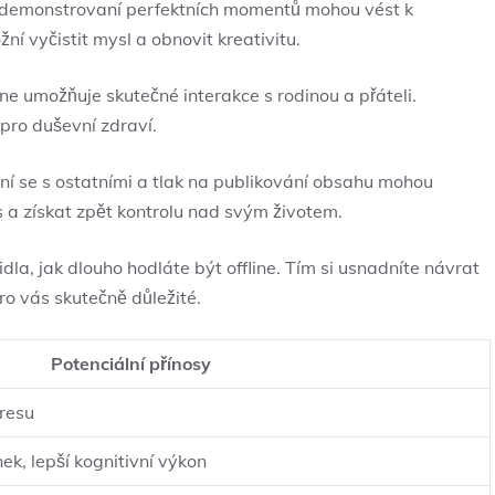
 demonstrovaní perfektních momentů mohou‌ vést k
í ⁣vyčistit mysl a obnovit⁤ kreativitu.
ine umožňuje skutečné interakce s rodinou a ‍přáteli.
pro duševní zdraví.
 se ⁣s ostatními a ‍tlak na publikování ⁤obsahu mohou
s a získat zpět kontrolu nad svým životem.
dla, jak ‍dlouho hodláte být ‍offline.​ Tím si usnadníte návrat
pro vás skutečně důležité.
Potenciální přínosy
tresu
k,​ lepší kognitivní​ výkon