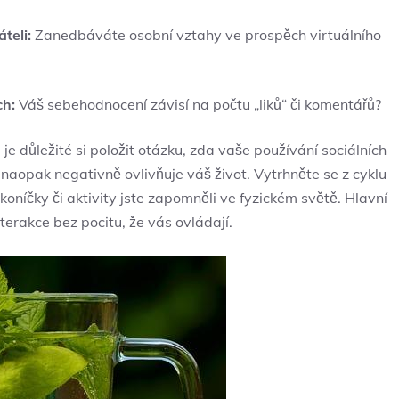
teli:
Zanedbáváte osobní vztahy ve prospěch virtuálního
ch:
Váš sebehodnocení⁤ závisí na ⁢počtu „liků“ či ​komentářů?
je důležité si⁤ položit otázku, zda⁢ vaše používání sociálních
 naopak negativně ovlivňuje​ váš život.⁣ Vytrhněte se z cyklu
oníčky ⁢či aktivity ​jste zapomněli ve ‌fyzickém světě. Hlavní
nterakce​ bez pocitu, ‍že ​vás ovládají.