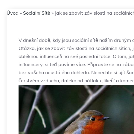
Úvod
»
Sociální Sítě
»
Jak se zbavit závislosti na sociálníc
V dnešní době, kdy ‌jsou sociální sítě naším druhým d
Otázka, jak se zbavit závislosti na sociálních‌ sítích,‌ j
obléknou​ influenceři na své poslední⁤ fotce!⁤ O tom, ⁢ja
influencery, ‍si teď povíme více. Připravte se na zába
bez vašeho neustálého dohledu. Nenechte si ujít šanci 
čerstvém‌ vzduchu, daleko od​ nátlaku ‚likeů‘ ​a kome