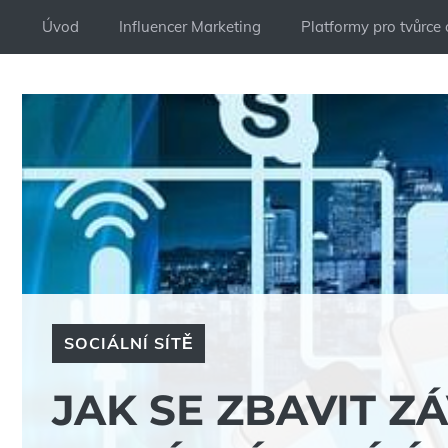
Přeskočit
Úvod
Influencer Marketing
Platformy pro tvůrce
na
obsah
SOCIÁLNÍ SÍTĚ
JAK SE ZBAVIT Z