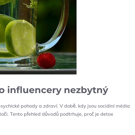
ro influencery nezbytný
psychické pohody a ​zdraví. V době,⁤ kdy jsou ​sociální média
lotoči. Tento ⁢přehled důvodů podtrhuje, proč je detox