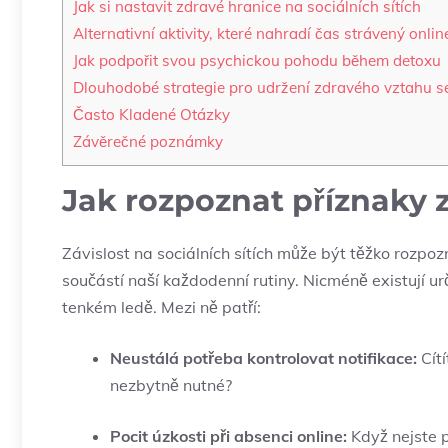
Jak ​si ⁢nastavit zdravé hranice na sociálních sítích
Alternativní aktivity, ⁢které​ nahradí čas strávený onlin
Jak podpořit svou psychickou pohodu⁣ během detoxu
Dlouhodobé​ strategie pro udržení ​zdravého vztahu ⁣se
Často ⁣Kladené Otázky
Závěrečné poznámky
Jak rozpoznat ‍příznaky z
Závislost na sociálních sítích může ⁢být⁣ těžko rozpo
součástí⁣ naší každodenní rutiny. Nicméně⁣ existují urč
tenkém ‌ledě.⁤ Mezi⁣ ně patří:
Neustálá potřeba kontrolovat notifikace:
Cítí
nezbytně ​nutné?
Pocit úzkosti při absenci online:
Když ‍nejste p