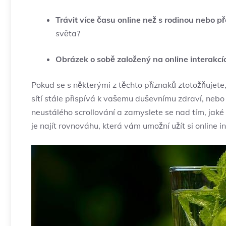
Trávit více času online než s rodinou‍ nebo přá
světa?
Obrázek o sobě založený​ na online interakcí
Pokud se s některými z ​těchto‍ příznaků ztotožňujete, 
‌sítí⁤ stále přispívá k vašemu duševnímu‌ zdraví, nebo
neustálého scrollování a zamyslete se ‌nad ⁤tím, jaké k
je najít‍ rovnováhu,⁤ která⁣ vám umožní užít ⁤si ⁢online i