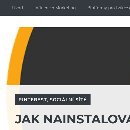
Přeskočit
Úvod
Influencer Marketing
Platformy pro tvůrce
na
obsah
PINTEREST
,
SOCIÁLNÍ SÍTĚ
JAK NAINSTALOV