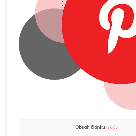
Obsah článku
[
skrýt
]