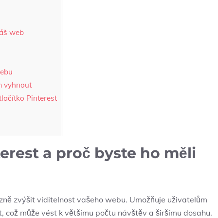
váš web
webu
im vyhnout
tlačítko Pinterest
terest a proč byste ho měli
razně zvýšit viditelnost vašeho webu. Umožňuje uživatelům
t, což může vést k většímu počtu návštěv a širšímu dosahu.