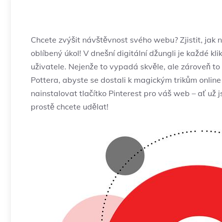
Chcete zvýšit návštěvnost svého webu? Zjistit, jak n
oblíbený úkol! V dnešní digitální džungli je každé kli
uživatele. Nejenže to vypadá skvěle, ale zároveň to
Pottera, abyste se dostali k magickým trikům onlin
nainstalovat tlačítko Pinterest pro váš web – ať už j
prostě chcete udělat!