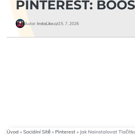
PINTEREST: BOO
Autor:
InstaLike.cz
15. 7. 2026
Úvod
»
Sociální Sítě
»
Pinterest
»
Jak Nainstalovat Tlačítk