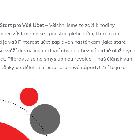
Start pro Váš Účet
– Všichni jsme to zažili: hodiny
akonec zůstaneme se spoustou pletichařin, které nám
ud je váš Pinterest účet zaplaven nástěnkami jako staré
 si: svěží desky, inspirativní obsah a bez náhodně uložených
šet. Připravte se na smysluplnou revoluci – náš článek vám
těnky a udělat si prostor pro nové nápady! Zní to jako