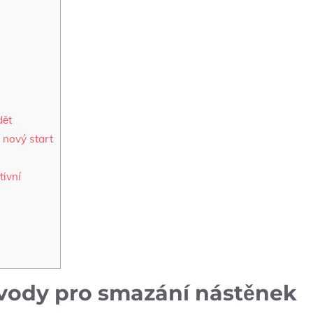
dět
 nový start
tivní
ůvody pro smazání nástěnek