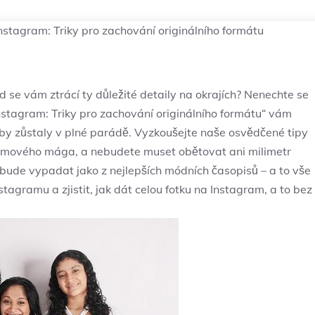
Instagram: Triky pro zachování originálního formátu
d‌ se vám ⁢ztrácí ty důležité detaily na ‍okrajích? Nenechte se
 Instagram: ⁤Triky‌ pro zachování originálního formátu“ vám⁣
 ⁣aby zůstaly v plné parádě. Vyzkoušejte naše osvědčené tipy
ramového mága, a nebudete muset ⁣obětovat⁤ ani⁢ milimetr
 bude vypadat ‌jako‍ z nejlepších ⁤módních časopisů –‌ a to vše‍
gramu a zjistit,​ jak dát ⁣celou fotku‌ na ‌Instagram,​ a to ​bez