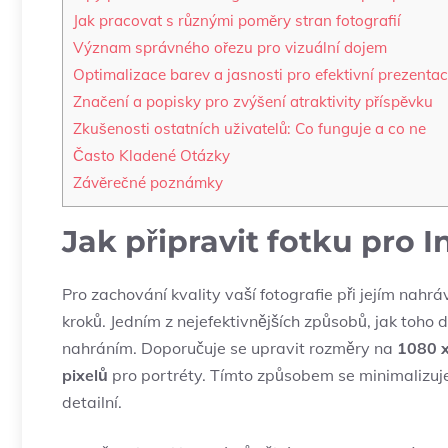
Jak pracovat ‌s různými‍ poměry ‌stran fotografií
Význam správného ořezu pro vizuální ⁣dojem
Optimalizace barev a jasnosti ‍pro efektivní prezentac
Značení⁢ a popisky⁢ pro zvýšení atraktivity příspěvku
Zkušenosti ostatních ⁢uživatelů: Co funguje a‍ co⁤ ne
Často‍ Kladené Otázky
Závěrečné poznámky
Jak připravit fotku ⁢pro 
Pro zachování kvality vaší‌ fotografie při ⁢jejím nahr
kroků. Jedním z‍ nejefektivnějších způsobů, jak toho d
nahráním. Doporučuje se upravit‌ rozměry ‌na
1080 x
pixelů
pro​ portréty. Tímto ​způsobem se minimalizuje
detailní.