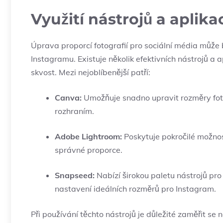
Využití ‍nástrojů a aplika
Úprava proporcí⁤ fotografií ⁣pro ⁢sociální⁣ média ⁣může
⁢Instagramu. Existuje několik ⁣efektivních nástrojů a 
skvost. ⁣Mezi ‍nejoblíbenější patří:
Canva:
Umožňuje ⁤snadno ⁢upravit rozměry fotogr
‌rozhraním.
Adobe ​Lightroom:
Poskytuje⁢ pokročilé možno
správné proporce.
Snapseed:
⁤Nabízí širokou paletu⁢ nástrojů pr
nastavení ⁢ideálních rozměrů​ pro Instagram.
Při​ používání těchto ​nástrojů je ⁤důležité zaměřit ⁤se n