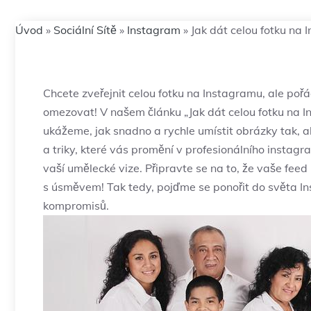
Úvod
»
Sociální Sítě
»
Instagram
»
Jak dát celou fotku na 
Chcete⁣ zveřejnit celou fotku ‍na Instagramu, ale pořá
omezovat! V ⁣našem⁢ článku⁤ „Jak dát⁣ celou fotku‍ na‌
ukážeme, ​jak snadno ‍a rychle umístit ‌obrázky tak,
a triky, ⁢které vás promění v profesionálního instag
vaší umělecké vize. Připravte​ se‍ na⁣ to, že vaše feed
s úsměvem!⁣ Tak tedy, ​pojďme se ponořit do světa‌ Insta
kompromisů.