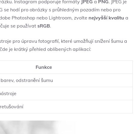
 obrázku. Instagram podporuje formáty
JPEG
a
PNG
. JPEG ‌je⁤
G ‌se hodí pro ‍obrázky s ‍průhledným‌ pozadím nebo pro
e Adobe ⁢Photoshop nebo ⁤Lightroom, ‌zvolte
nejvyšší kvalitu
a
učuje se používat
sRGB
.
stroje​ pro úpravu fotografií, které umožňují snížení šumu a
. Zde je krátký přehled oblíbených aplikací:
Funkce
 ⁤barev,‌ odstranění šumu
nástroje
 retušování