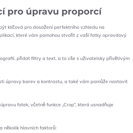
cí ⁢pro‍ úpravu proporcí
 být⁤ klíčová pro dosažení ​perfektního vzhledu⁤ na
aplikací, ​které vám pomohou stvořit z​ vaší⁢ fotky opravdový
afií, přidat filtry ‌a text, a to vše⁢ s uživatelsky přívětivým
sti úpravy barev a kontrastu, a⁢ také ⁣vám pomůže nastavit
o​ úpravu fotek, včetně funkce „Crop“, která usnadňuje
a⁤ několik ⁣hlavních faktorů: