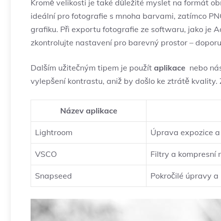
Kromě​ velikosti je také⁢ důležité myslet na formát⁤
ideální pro ⁤fotografie s mnoha barvami, zatímco PN
grafiku.‌ Při exportu ⁢fotografie ze​ softwaru, ‍jako j
zkontrolujte nastavení⁢ pro barevný prostor – dopor
Dalším užitečným tipem je použít
aplikace
⁢ nebo​ ná
vylepšení kontrastu, aniž by došlo ​ke ⁤ztrátě ⁤kvality
Název aplikace
Lightroom
Úprava⁢ expozice ​a
VSCO
Filtry a kompresní 
Snapseed
Pokročilé úpravy a