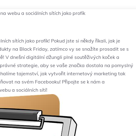
na webu a sociálních sítích jako profík
 sítích ​jako profík! Pokud jste​ si​ někdy říkali, jak ‌je​
odukty na ⁢Black Friday, zatímco vy⁣ se snažíte prosadit se⁣ s
! ‍V dnešní digitální džungli plné‍ soutěživých koček a
 ⁤správné strategie, aby se vaše značka dostala na pomyslný
odhalíme​ tajemství, jak vytvořit internetový ‌marketing tak
ejňovat na svém ‌Facebooku! Připojte se k⁣ nám a⁤
bu⁢ a sociálních sítí!