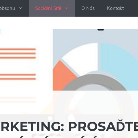
 obsahu
Sociální Sítě
O Nás
Kontakt
RKETING: PROSAĎT