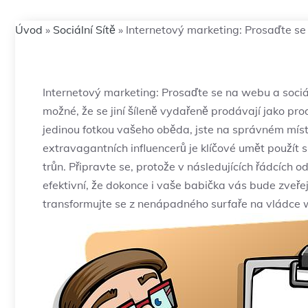
Úvod
»
Sociální Sítě
»
Internetový marketing: Prosaďte se 
Internetový marketing: Prosaďte⁢ se na webu​ a sociálních
možné, ⁤že se‌ jiní šíleně ‍vydařeně prodávají jako‍ pr
jedinou fotkou vašeho ⁣oběda, jste ‌na ⁢správném místě
extravagantních influencerů je klíčové umět použít
trůn. ⁤Připravte se, protože v⁤ následujících ​řádcích 
efektivní, ⁢že dokonce ‌i vaše babička⁣ vás bude ⁢zveř
transformujte se⁤ z nenápadného surfaře na vládce​ we