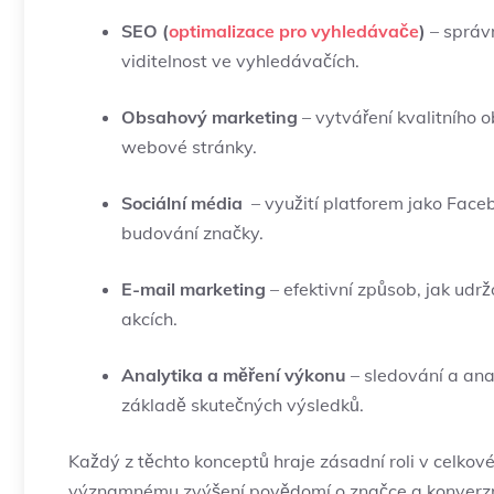
SEO (
optimalizace pro vyhledávače
)
– správn
viditelnost ve ‍vyhledávačích.
Obsahový marketing
⁤–⁣ vytváření kvalitního
webové⁢ stránky.
Sociální média
​ – využití ‌platforem​ jako Fac
budování značky.
E-mail marketing
– efektivní‌ způsob,⁢ jak udr
‍akcích.
Analytika a ⁣měření⁣ výkonu
– ‌sledování a ana
základě skutečných výsledků.
Každý ‌z těchto konceptů hraje zásadní​ roli v celkov
významnému ​zvýšení povědomí o značce a konverzn