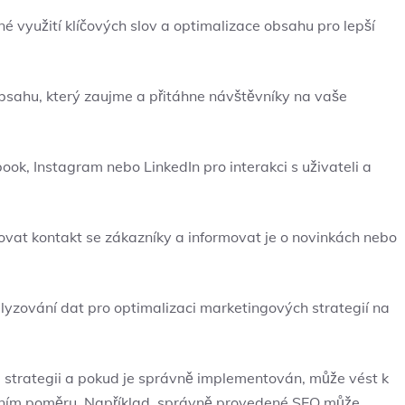
é využití klíčových slov a optimalizace obsahu​ pro‌ lepší
 ‌obsahu, který zaujme a přitáhne návštěvníky na vaše
ebook, Instagram nebo LinkedIn pro interakci s ⁣uživateli a‌
žovat kontakt se zákazníky ⁢a informovat ‍je o novinkách⁣ nebo
lyzování dat pro‍ optimalizaci​ marketingových strategií⁣ na
é strategii a pokud je ⁢správně implementován, může⁢ vést k⁣
ím ​poměru. Například, správně provedené SEO‌ může