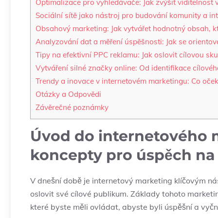
Optimalizace⁢ pro‍ vyhledávače:​ Jak zvýšit viditelnost 
Sociální sítě jako⁢ nástroj pro​ budování komunity a in
Obsahový marketing: Jak vytvářet hodnotný obsah, k
Analyzování ​dat a ⁢měření úspěšnosti: Jak ‌se oriento
Tipy ⁣na ‌efektivní ⁣PPC reklamu: Jak ​oslovit cílovou 
Vytváření silné značky online:⁤ Od identifikace cílového
Trendy a inovace v internetovém marketingu: Co očeká
Otázky​ a Odpovědi
Závěrečné poznámky
Úvod do internetového m
⁣koncepty pro úspěch n
V dnešní ⁤době ​je internetový ⁢marketing ‍klíčovým ‍nás
oslovit ⁤své cílové publikum.⁤ Základy ⁢tohoto​ marke
které ⁤byste měli ovládat, abyste byli úspěšní a⁢ vyčn