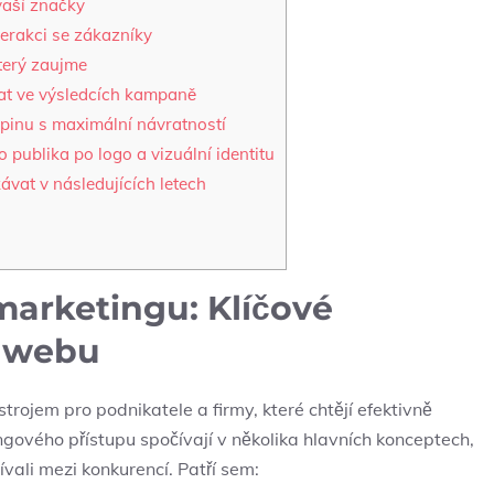
vaší‌ značky
terakci⁤ se zákazníky
terý zaujme
vat⁤ ve výsledcích kampaně
skupinu s maximální návratností
⁣ publika po⁢ logo a vizuální identitu
vat v následujících letech
arketingu: Klíčové
a webu
trojem ‌pro podnikatele a⁤ firmy, které⁢ chtějí efektivně
tingového přístupu spočívají v několika hlavních konceptech,
ívali mezi konkurencí. ⁣Patří sem: