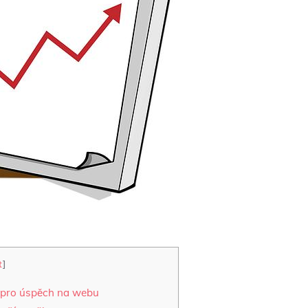
t
]
y pro úspěch na webu