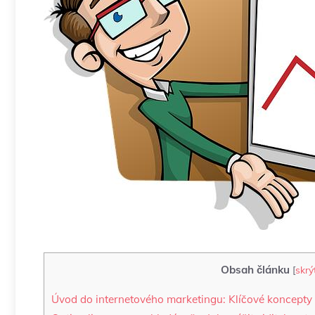
Obsah článku
[
skrý
Úvod do internetového marketingu: Klíčové ⁣koncept