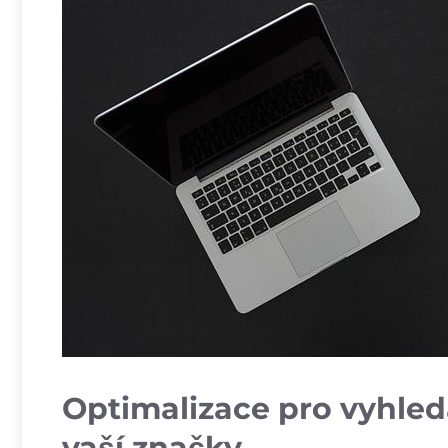
Optimalizace⁢ pro‍ vyhled
vaší‌ značky