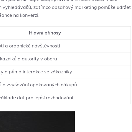
icích vyhledávačů,⁤ zatímco obsahový marketing pomůže⁣ udržet
šance na konverzi.
Hlavní přínosy
sti a organické návštěvnosti
kazníků a ‍autority v ⁤oboru
y a přímá interakce‍ se ​zákazníky
ů a zvyšování opakovaných nákupů
ákladě dat pro lepší‌ rozhodování