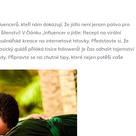
ncerů, kteří nám dokazují, že jídlo není jenom palivo pro
ílenství! V článku „Influencer o jídle: Recept na virální
kulinářské kreace na internetové hitovky. Představte si, že
ický guláš přiláká tisíce followerů! Je čas odhalit tajemství
y. Připravte se na chutné tipy, které nejen potěší vaše