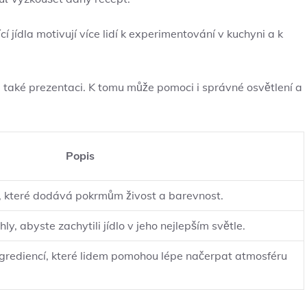
í jídla motivují více lidí k experimentování v kuchyni a k
e také prezentaci. K tomu může pomoci i správné osvětlení a
Popis
o, které dodává pokrmům živost a barevnost.
y, abyste zachytili jídlo v jeho nejlepším světle.
ngrediencí, které lidem pomohou lépe načerpat atmosféru