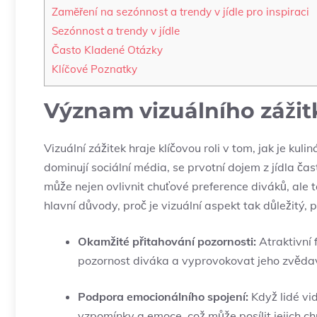
Zaměření na sezónnost a trendy v jídle pro inspiraci
Sezónnost a trendy v jídle
Často Kladené Otázky
Klíčové Poznatky
Význam vizuálního záži
Vizuální zážitek hraje klíčovou roli v tom, jak je kul
dominují sociální média, se prvotní dojem z jídla čas
může nejen ovlivnit chuťové preference diváků, ale 
hlavní důvody, proč je vizuální aspekt tak důležitý, p
Okamžité přitahování pozornosti:
Atraktivní
pozornost diváka a vyprovokovat jeho zvěda
Podpora emocionálního spojení:
Když lidé vid
vzpomínky a emoce, což může posílit jejich c