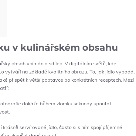
tku v kulinářském obsahu
inářský obsah vnímán a sdílen. V digitálním světě, kde
to vytváří na základě kvalitního obrazu. To, jak jídlo vypadá,
také přispět k větší poptávce po konkrétních receptech. Mezi
atří:
 fotografie dokáže během zlomku sekundy upoutat
vost.
í krásně servírované jídlo, často si s ním spojí příjemné
huť vyzkoušet daný recept.