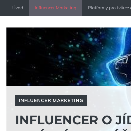
Přeskočit
Úvod
Influencer Marketing
Platformy pro tvůrce
na
obsah
INFLUENCER MARKETING
INFLUENCER O JÍ