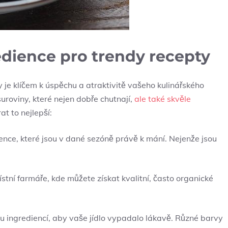
edience pro trendy recepty
je klíčem k úspěchu a atraktivitě vašeho kulinářského
suroviny, které nejen dobře chutnají,
ale také skvěle
rat to nejlepší:
ence, které jsou v dané sezóně právě k mání. Nejenže jsou
tní farmáře, kde můžete získat kvalitní, často organické
lu ingrediencí, aby vaše jídlo vypadalo lákavě. Různé barvy