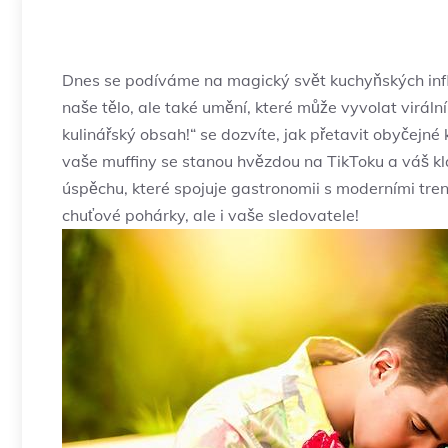
Dnes se podíváme na magický svět kuchyňských influe
naše tělo, ale také umění, které může vyvolat virální š
kulinářský obsah!“ se dozvíte, jak přetavit obyčejné 
vaše muffiny se stanou hvězdou na TikToku a váš klas
úspěchu, které spojuje gastronomii s moderními trend
chuťové pohárky, ale i vaše sledovatele!