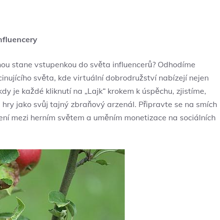
nfluencery
ednou stane vstupenkou do světa influencerů? Odhodíme
inujícího světa, kde virtuální dobrodružství nabízejí nejen
kdy je každé kliknutí na „Lajk“ krokem k úspěchu, zjistíme,
hry jako svůj tajný zbraňový arzenál. Připravte se na smích
pojení mezi herním světem a uměním monetizace na sociálních