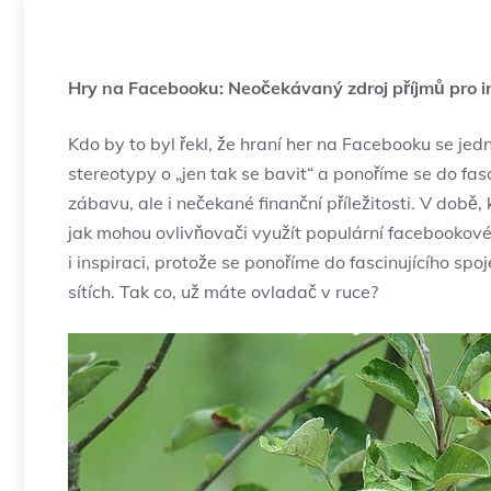
Hry na Facebooku: Neočekávaný zdroj příjmů pro i
Kdo by to byl řekl, že hraní her na Facebooku se j
stereotypy o „jen tak se bavit“ a ponoříme se do fasc
zábavu, ale i nečekané finanční příležitosti. V době, 
jak mohou ovlivňovači využít populární facebookové 
i inspiraci, protože se ponoříme do fascinujícího s
sítích. Tak co, už máte ovladač v ruce?