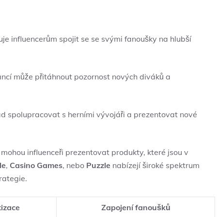
je influencerům spojit se se svými fanoušky na hlubší
ncí může přitáhnout pozornost nových diváků a
ad spolupracovat s herními vývojáři a prezentovat nové
ohou influenceři prezentovat produkty, které jsou v
le
,
Casino Games
, nebo
Puzzle
nabízejí široké spektrum
rategie.
izace
Zapojení fanoušků