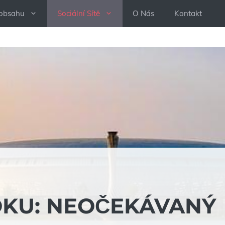
 obsahu
Sociální Sítě
O Nás
Kontakt
OKU: NEOČEKÁVANÝ