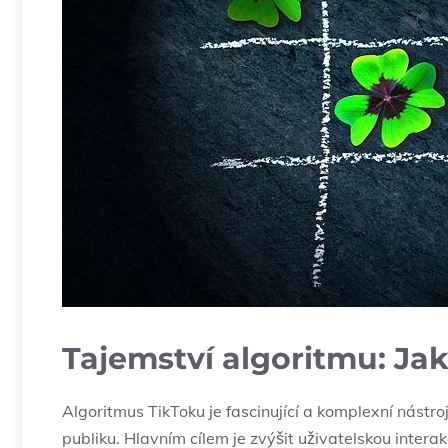
Tajemství algoritmu: Jak
Algoritmus TikToku je fascinující a komplexní nástro
publiku. Hlavním cílem je zvýšit uživatelskou intera