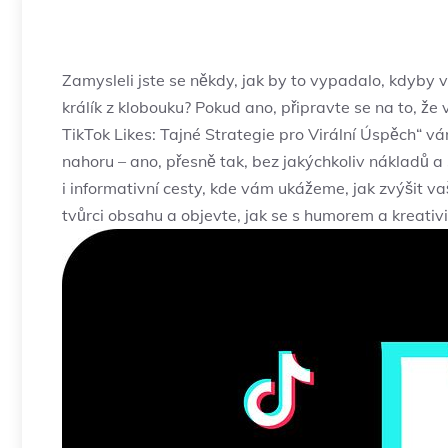
Zamysleli jste se někdy, jak by to vypadalo, kdyby 
králík z klobouku? Pokud ano, připravte se na to, že
TikTok Likes: Tajné Strategie pro Virální Úspěch“ 
nahoru – ano, přesně tak, bez jakýchkoliv nákladů 
i informativní cesty, kde vám ukážeme, jak zvýšit v
tvůrci obsahu a objevte, jak se s humorem a kreativ