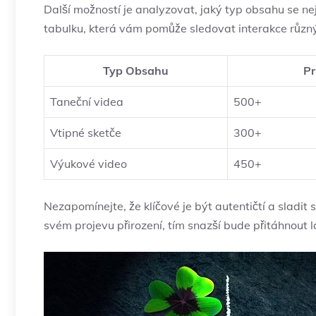
Další možností je analyzovat, jaký typ obsahu se n
tabulku, která vám pomůže sledovat interakce různ
Typ Obsahu
Pr
Taneční videa
500+
Vtipné sketče
300+
Výukové video
450+
Nezapomínejte, že klíčové je být autentičtí a sladit
svém projevu přirození, tím snazší bude přitáhnout la