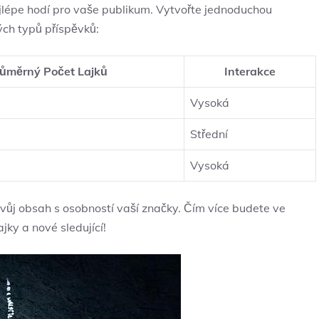
ejlépe hodí pro vaše publikum. Vytvořte jednoduchou
ých typů příspěvků:
ůměrný Počet Lajků
Interakce
Vysoká
Střední
Vysoká
 svůj obsah s osobností vaší značky. Čím více budete ve
jky a nové sledující!