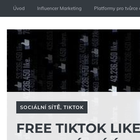
Přeskočit
Úvod
Influencer Marketing
Platformy pro tvůrce
na
obsah
SOCIÁLNÍ SÍTĚ
,
TIKTOK
FREE TIKTOK LIK