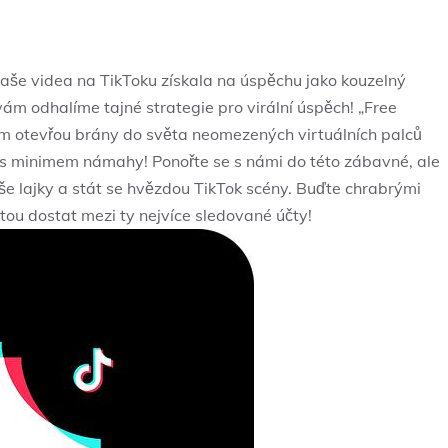
vaše videa na TikToku získala na úspěchu jako kouzelný
 vám odhalíme tajné strategie pro virální úspěch! „Free
vám otevřou brány do světa neomezených virtuálních palců
a s minimem námahy! Ponořte se s námi do této zábavné, ale
aše lajky a stát se hvězdou TikTok scény. Buďte chrabrými
itou dostat mezi ty nejvíce sledované účty!