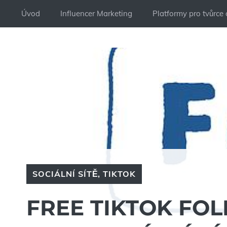
Přeskočit
Úvod
Influencer Marketing
Platformy pro tvůrce
na
obsah
SOCIÁLNÍ SÍTĚ
,
TIKTOK
FREE TIKTOK FO