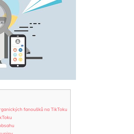
organických fanoušků na TikToku
ikToku
 obsahu
skupiny