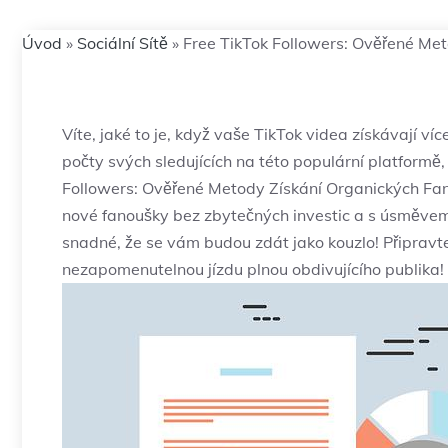
Úvod
»
Sociální Sítě
»
Free TikTok Followers: Ověřené Me
Víte, jaké to je, když vaše TikTok videa získávají v
počty svých sledujících na této populární platformě
Followers: Ověřené Metody Získání Organických F
nové fanoušky bez zbytečných investic a s úsměvem n
snadné, že se vám budou zdát jako kouzlo! Připravte
nezapomenutelnou jízdu plnou obdivujícího publika!