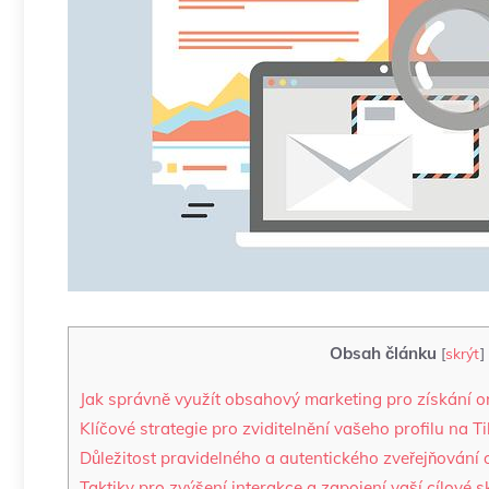
Obsah článku
[
skrýt
]
Jak správně využít obsahový marketing pro získání 
Klíčové strategie pro zviditelnění vašeho profilu na T
Důležitost pravidelného a autentického zveřejňování
Taktiky pro zvýšení interakce a zapojení vaší cílové 