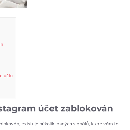
án
u
u
o účtu
Instagram účet zablokován
lokován, existuje několik jasných signálů, které vám to