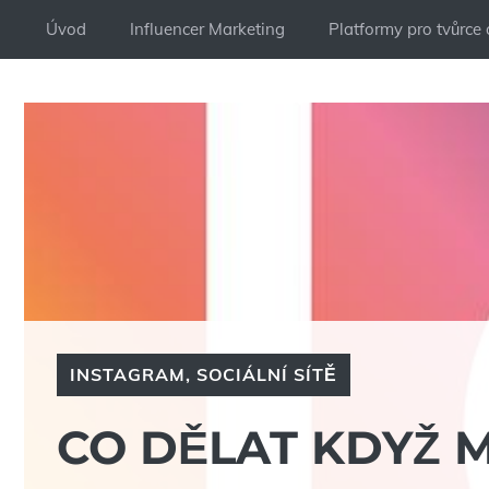
Přeskočit
Úvod
Influencer Marketing
Platformy pro tvůrce
na
obsah
INSTAGRAM
,
SOCIÁLNÍ SÍTĚ
CO DĚLAT KDYŽ M