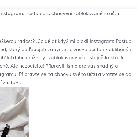
i Instagram: Postup pro obnovení zablokovaného účtu
eškerou radost? „Co dělat když mi blokli Instagram: Postup
od, který potřebujete, abyste se znovu dostali k oblíbeným
itální době může být zablokovaný účet stejně frustrující
eně. Ale nezoufejte! Připravili jsme pro vás snadný a
agramu. Připravte se na obnovu svého účtu a vrátíte se do
 zastavit!