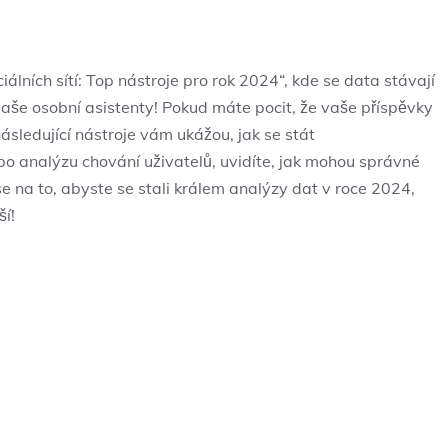
iálních sítí:⁣ Top nástroje pro rok 2024“, kde se data stávají
še osobní asistenty! Pokud ​máte⁤ pocit, ‍že ​vaše příspěvky
 následující nástroje vám ukážou, jak se stát
 analýzu chování⁤ uživatelů, uvidíte, jak mohou správné
⁣se na to, abyste se ​stali králem analýzy dat ⁢v roce 2024,
ší!