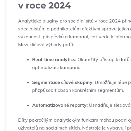
v roce 2024
Analytické pluginy ‍pro sociální sítě v roce 2024 při
specialistům a podnikatelům efektivní správu ⁢jejich ⁤
výkonnosti příspěvků a​ kampaní, což vede k infor
Mezi klíčové výhody ⁢patří:
Real-time⁤ analytics:
Okamžitý přístup k datům 
optimalizaci ⁢kampaní.
Segmentace cílové⁤ skupiny:
Umožňuje lépe ⁤p
přizpůsobit obsah konkrétním segmentům.
Automatizované reporty:
Usnadňuje sledování
Díky pokročilým analytickým funkcím mohou podniky 
‍uživatelů na sociálních sítích. Nástroje je vybavuj