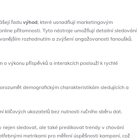
nášejí řadu
výhod
, které⁢ usnadňují marketingovým
online přítomnosti. Tyto nástroje umožňují detailní ‌sledování
movanějším rozhodnutím a zvýšení angažovanosti fanoušků.
​o výkonu příspěvků a interakcích poslouží ‍k‍ rychlé
orozumět demografickým charakteristikám sledujících a
 klíčových ukazatelů bez nutnosti ručního sběru dat.
nejen sledovat, ale také predikovat trendy v chování
í potřebnými metrikami pro měření úspěšnosti kampaní, což