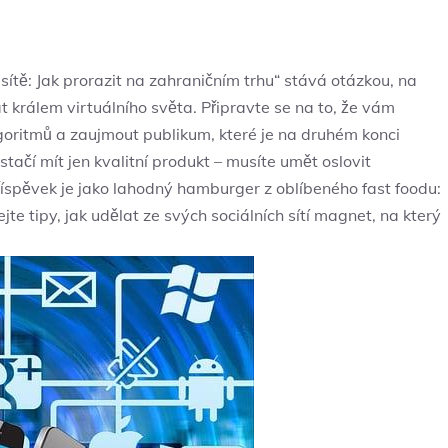
 sítě: Jak⁢ prorazit na zahraničním trhu“ stává otázkou, na
át⁣ králem virtuálního světa. Připravte se na to, že vám
lgoritmů‌ a zaujmout‌ publikum, které je ‍na druhém konci
čí mít jen ⁢kvalitní produkt​ – ⁢musíte umět ⁤oslovit⁣
říspěvek je‌ jako lahodný hamburger z oblíbeného​ fast⁣ foodu:
kejte tipy, ‍jak udělat ze svých sociálních sítí magnet, na který