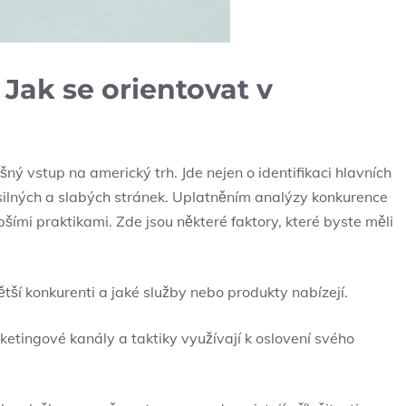
ak se orientovat v
ý vstup na americký trh. Jde nejen o identifikaci ⁢hlavních
ií, silných a slabých stránek. Uplatněním analýzy konkurence
šími praktikami. Zde jsou některé faktory, které byste měli⁣
ětší konkurenti a jaké ‌služby nebo produkty‌ nabízejí.
etingové kanály a⁣ taktiky využívají k oslovení svého