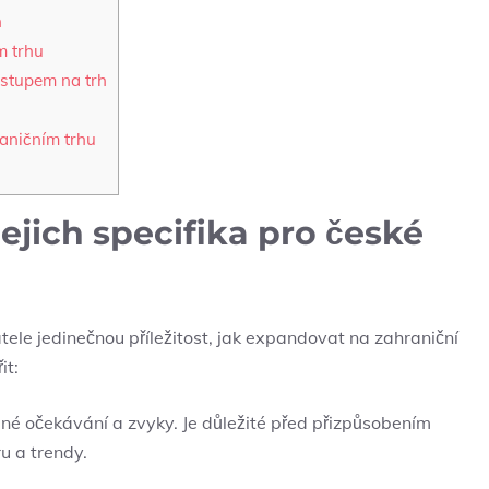
h
m trhu
 vstupem na trh
aničním ‌trhu
jejich‌ specifika pro české
atele jedinečnou​ příležitost, jak expandovat‍ na zahraniční
it:
iné ‌očekávání a ⁢zvyky. Je ⁤důležité před přizpůsobením⁤
u ‌a trendy.