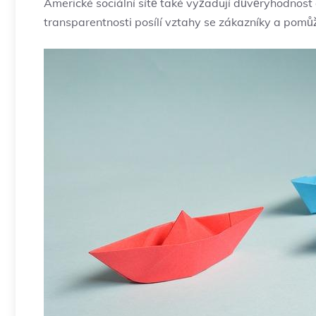
Americké sociální sítě‍ také vyžadují důvěryhodnost
transparentnosti posílí vztahy se zákazníky ⁤a pomůž