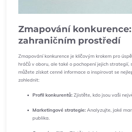
Zmapování konkurence: J
‍zahraničním prostředí
Zmapování konkurence je ​klíčovým krokem⁤ pro úspěšn
hráčů v oboru, ⁢ale také‌ o pochopení jejich ⁢strateg
můžete získat cenné informace a inspirovat⁤ se nejlep
zohlednit:
Profil‌ konkurentů:
Zjistěte, kdo jsou vaši nejv
Marketingové strategie:
Analyzujte, jaké mark
publika.