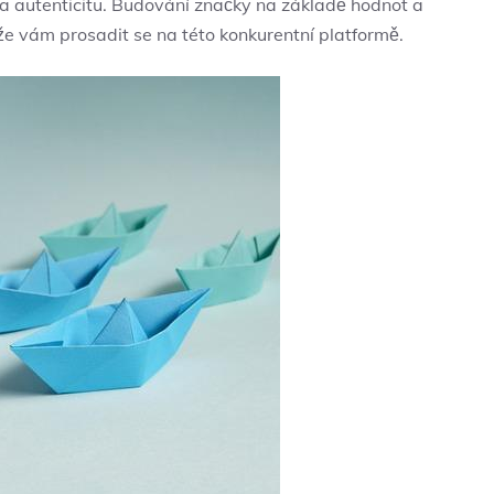
 a autenticitu. Budování‍ značky na základě hodnot a
e ⁣vám prosadit​ se na této konkurentní platformě.