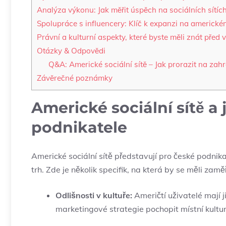
Analýza výkonu: Jak měřit ⁣úspěch na sociálních sítíc
Spolupráce ⁢s influencery: Klíč⁢ k expanzi na americké
Právní​ a kulturní aspekty, které byste měli znát před
Otázky​ &⁤ Odpovědi
Q&A:‌ Americké sociální sítě –⁣ Jak prorazit na zahr
Závěrečné poznámky
Americké sociální sítě a ​
podnikatele
Americké sociální sítě ‍představují⁢ pro ⁢české podnik
trh. Zde je‌ několik specifik, na která by ⁢se měli zaměř
Odlišnosti v kultuře:
Američtí​ uživatelé mají j
marketingové strategie pochopit ⁣místní kultur