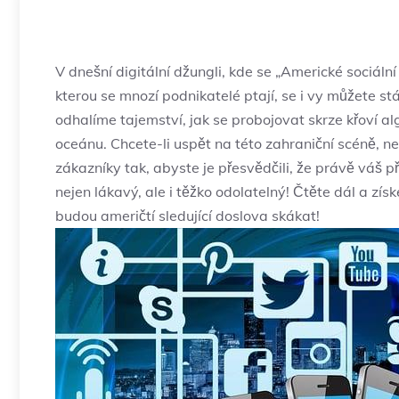
V dnešní digitální džungli, kde se „Americké sociální
kterou se mnozí podnikatelé ptají,‍ se‌ i vy můžete st
⁣odhalíme tajemství, jak se probojovat‌ skrze křoví‍ a
oceánu. Chcete-li uspět na této zahraniční scéně, nesta
zákazníky tak, abyste je přesvědčili, ⁣že právě váš p
nejen lákavý, ale i těžko⁢ odolatelný! Čtěte dál ⁢a‌ zís
budou američtí sledující doslova skákat!