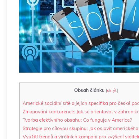
Obsah článku
[
skrýt
]
Americké sociální sítě a ​jejich‌ specifika pro české po
Zmapování konkurence: Jak se orientovat v ‍zahranič
Tvorba efektivního ⁤obsahu:​ Co​ funguje v​ Americe?
Strategie pro cílovou skupinu: Jak‍ oslovit‍ americkéh
Využití trendů⁢ a virálních ​kampaní pro zvýšení viditel