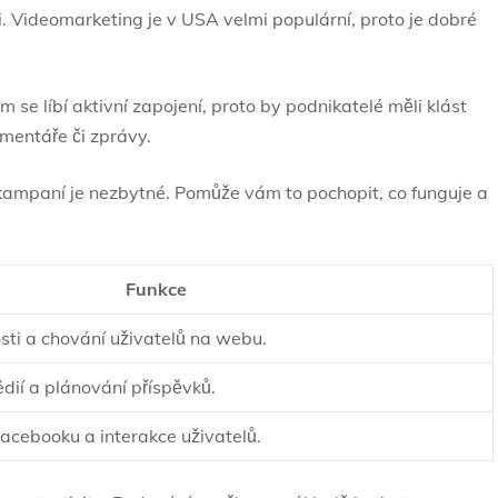
. Videomarketing je v ⁢USA velmi populární, ⁤proto je dobré
se ⁢líbí aktivní zapojení, proto by podnikatelé měli klást
mentáře či zprávy.
kampaní je‌ nezbytné. ‍Pomůže vám to pochopit, co ⁣funguje a
Funkce
ti a chování⁢ uživatelů​ na webu.
édií a plánování příspěvků.
acebooku a interakce uživatelů.