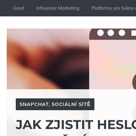
Přeskočit
Úvod
Influencer Marketing
Platformy pro tvůrce
na
obsah
SNAPCHAT
,
SOCIÁLNÍ SÍTĚ
JAK ZJISTIT HES