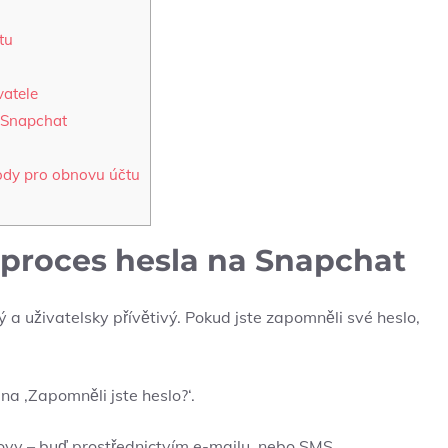
tu
vatele
e Snapchat
tody pro obnovu účtu
 proces hesla na Snapchat
a uživatelsky přívětivý. Pokud jste zapomněli své heslo,
na ‚Zapomněli jste heslo?‘.
vy – buď prostřednictvím e-mailu, nebo SMS.