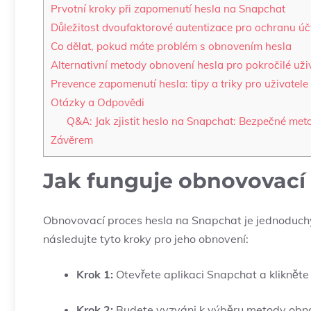
Prvotní kroky při zapomenutí hesla na Snapchat
Důležitost dvoufaktorové autentizace pro ochranu úč
Co dělat, pokud máte problém s obnovením hesla
Alternativní metody obnovení hesla pro pokročilé uži
Prevence zapomenutí hesla: tipy a triky pro uživatel
Otázky a Odpovědi
Q&A: Jak zjistit heslo na Snapchat: Bezpečné me
Závěrem
Jak funguje obnovovací
Obnovovací proces hesla na Snapchat je jednoduchý 
následujte tyto kroky pro jeho obnovení:
Krok 1:
Otevřete aplikaci Snapchat a klikněte 
Krok 2:
Budete vyzváni k výběru metody obno