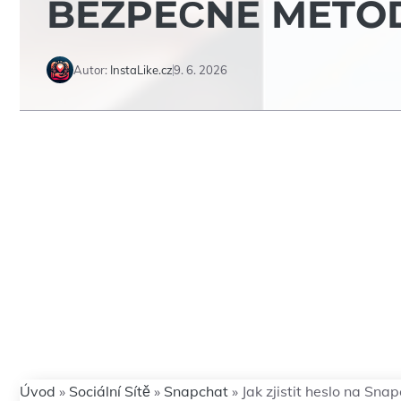
BEZPEČNÉ METO
Autor:
InstaLike.cz
9. 6. 2026
Úvod
»
Sociální Sítě
»
Snapchat
»
Jak zjistit heslo na Sn