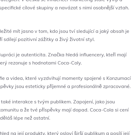
pecifické cílové skupiny a navázat s nimi osobnější vztah.
ežité mít jasno v tom, kdo jsou tví sledující a jaký obsah je
 sdílejí pozitivní zážitky a živý životní styl.
práci je autenticita. Značka hledá influencery, kteří mají
který rezonuje s hodnotami Coca-Coly.
afie a videa, které vyzdvihují momenty spojené s Konzumací
říspěvky jsou esteticky příjemné a profesionálně zpracované.
 také interakce s tvým publikem. Zapojení, jako jsou
 komunitu a že tvé příspěvky mají dopad. Coca-Cola si cení
 děláš lépe než ostatní.
 na její produkty, který osloví širší publikum a posílí její