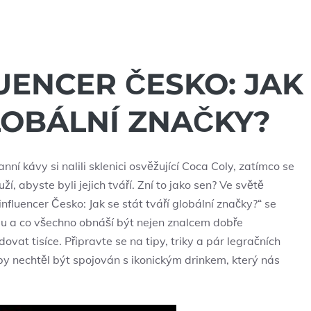
UENCER ČESKO: JAK
GLOBÁLNÍ ZNAČKY?
nní kávy si nalili sklenici osvěžující Coca Coly, zatímco se
, abyste byli jejich tváří. Zní to jako sen? Ve světě
influencer Česko: Jak se stát tváří globální značky?“ se
ngu a co všechno obnáší být nejen znalcem dobře
ovat tisíce. Připravte se na tipy, triky a pár legračních
y nechtěl být spojován s ikonickým drinkem, který nás