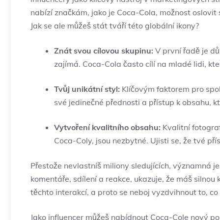
nabízí značkám, jako je Coca-Cola, možnost oslovit s
Jak se ale můžeš stát tváří této globální ikony?
Znát svou cílovou skupinu:
V první řadě je důl
zajímá. Coca-Cola často cílí na mladé lidi, kteří
Tvůj unikátní styl:
Klíčovým faktorem pro spolu
své jedinečné přednosti a přístup k obsahu, 
Vytvoření kvalitního obsahu:
Kvalitní fotogr
Coca-Coly, jsou nezbytné. Ujisti se, že tvé p
Přestože nevlastníš miliony sledujících, významná je
komentáře, sdílení a reakce, ukazuje, že máš silnou
těchto interakcí, a proto se neboj vyzdvihnout to, co
Jako influencer můžeš nabídnout Coca-Cole nový pohled