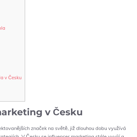
ola
la v Česku
marketing v Česku
ektovanějších značek na světě, již dlouhou dobu využívá
ategiích. V Česku se influencer marketing stále vyvíjí a